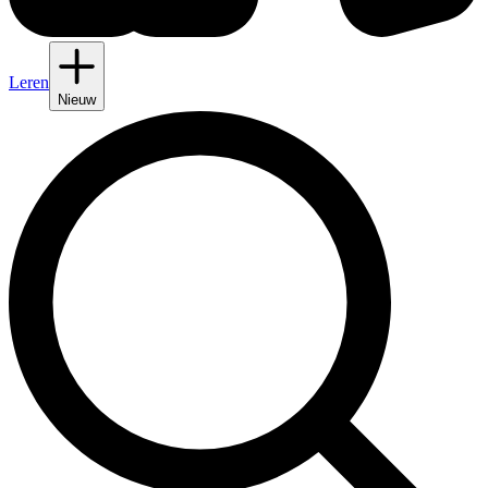
Leren
Nieuw