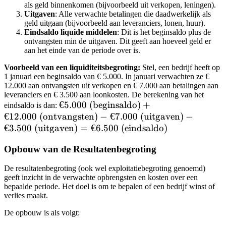
als geld binnenkomen (bijvoorbeeld uit verkopen, leningen).
Uitgaven
: Alle verwachte betalingen die daadwerkelijk als
geld uitgaan (bijvoorbeeld aan leveranciers, lonen, huur).
Eindsaldo liquide middelen
: Dit is het beginsaldo plus de
ontvangsten min de uitgaven. Dit geeft aan hoeveel geld er
aan het einde van de periode over is.
Voorbeeld van een liquiditeitsbegroting:
Stel, een bedrijf heeft op
1 januari een beginsaldo van € 5.000. In januari verwachten ze €
12.000 aan ontvangsten uit verkopen en € 7.000 aan betalingen aan
leveranciers en € 3.500 aan loonkosten. De berekening van het
€ 5.000 \text{
€5.000
(beginsaldo)
+
eindsaldo is dan:
€12.000
(ontvangsten)
(beginsaldo)}
−
€7.000
(uitgaven)
−
€3.500
(uitgaven)
+ € 12.000
=
€6.500
(eindsaldo)
\text{
Opbouw van de Resultatenbegroting
(ontvangsten)}
- € 7.000
De resultatenbegroting (ook wel exploitatiebegroting genoemd)
\text{
geeft inzicht in de verwachte opbrengsten en kosten over een
(uitgaven)} - €
bepaalde periode. Het doel is om te bepalen of een bedrijf winst of
verlies maakt.
3.500 \text{
(uitgaven)} =
De opbouw is als volgt:
€ 6.500 \text{