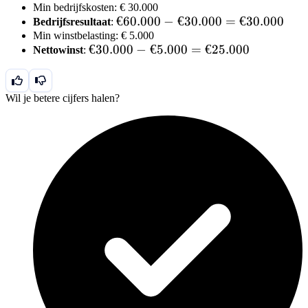
Min bedrijfskosten: € 30.000
100.000
€
€60.000
−
€30.000
=
€30.000
Bedrijfsresultaat
:
- €
Min winstbelasting: € 5.000
60.000
40.000
€
€30.000
−
€5.000
=
€25.000
Nettowinst
:
- €
= €
30.000
30.000
60.000
- €
= €
5.000
Wil je betere cijfers halen?
30.000
= €
25.000