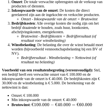
Omzet
: De totale verwachte opbrengsten uit de verkoop van
(eindsaldo)}
producten of diensten.
Inkoopwaarde van de omzet
: De kosten die direct
gerelateerd zijn aan de ingekochte en verkochte producten.
Omzet - Inkoopwaarde van de omzet = Brutowinst
Bedrijfskosten
: Alle overige kosten die nodig zijn om het
bedrijf draaiende te houden, zoals huur, loonkosten,
afschrijvingskosten, energiekosten.
Brutowinst - Bedrijfskosten = Bedrijfsresultaat (of
resultaat voor winstbelasting)
Winstbelasting
: De belasting die over de winst betaald moet
worden (bijvoorbeeld vennootschapsbelasting bij een BV of
NV).
Bedrijfsresultaat - Winstbelasting = Nettowinst (of
resultaat na belasting)
Voorbeeld van een resultatenbegroting (vereenvoudigd):
Stel,
een bedrijf heeft een verwachte omzet van € 100.000 en de
inkoopwaarde van de omzet is € 40.000. De bedrijfskosten zijn €
30.000 en de winstbelasting is € 5.000. De berekening van de
nettowinst is dan:
Omzet: € 100.000
Min inkoopwaarde van de omzet: € 40.000
€
€100.000
−
€40.000
=
€60.000
Brutowinst
: