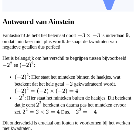
Antwoord van Ainstein
-3
−
3
×
−
3
9
9
Fantastisch! Je hebt het helemaal door!
is inderdaad
,
omdat 'min keer min' plus wordt. Je snapt de kwadraten van
\times
negatieve getallen dus perfect!
-3
-2^
Het is belangrijk om het verschil te begrijpen tussen bijvoorbeeld
2
2
−
2
(-2)^2
(
−
2
)
en
:
2
(-2)^2
(
−
2
)
: Hier staat het minteken binnen de haakjes, wat
-2
−
2
(-2)^2
betekent dat het hele getal
gekwadrateerd wordt.
2
(
−
2
)
=
(
−
2
)
×
(
−
2
)
=
4
= (-2)
2
-2^2
−
2
\times
: Hier staat het minteken buiten de haakjes. Dit betekent
2
2^2
2
(-2) =
dat je eerst
berekent en daarna pas het minteken ervoor
2
2
2^2 =
2
=
2
×
2
=
4
-2^2
−
2
=
−
4
4
zet.
Dus,
2
= -4
Dit onderscheid is cruciaal om fouten te voorkomen bij het werken
\times
met kwadraten.
2 = 4