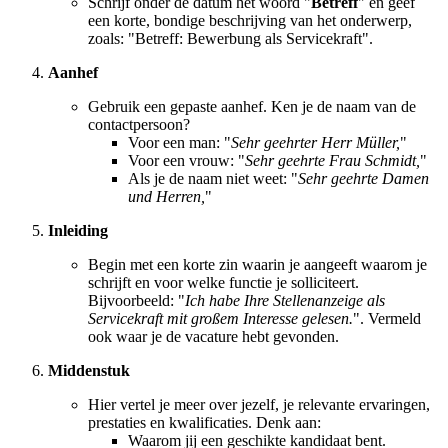
Schrijf onder de datum het woord "
Betreff
" en geef
een korte, bondige beschrijving van het onderwerp,
zoals: "Betreff: Bewerbung als Servicekraft".
Aanhef
Gebruik een gepaste aanhef. Ken je de naam van de
contactpersoon?
Voor een man: "
Sehr geehrter Herr Müller,
"
Voor een vrouw: "
Sehr geehrte Frau Schmidt,
"
Als je de naam niet weet: "
Sehr geehrte Damen
und Herren,
"
Inleiding
Begin met een korte zin waarin je aangeeft waarom je
schrijft en voor welke functie je solliciteert.
Bijvoorbeeld: "
Ich habe Ihre Stellenanzeige als
Servicekraft mit großem Interesse gelesen.
". Vermeld
ook waar je de vacature hebt gevonden.
Middenstuk
Hier vertel je meer over jezelf, je relevante ervaringen,
prestaties en kwalificaties. Denk aan:
Waarom jij een geschikte kandidaat bent.