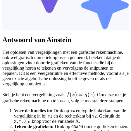
Antwoord van Ainstein
Het oplossen van vergelijkingen met een grafische rekenmachine,
ook wel grafisch numeriek oplossen genoemd, betekent dat je de
oplossingen vindt door de grafieken van de functies die bij de
vergelijking horen te tekenen en vervolgens de snijpunten te
bepalen. Dit is een veelgebruikte en effectieve methode, vooral als je
geen exacte algebraïsche oplossing hoeft te geven of als de
vergelijking complex is.
f(x)
(
)
=
(
)
Stel, je hebt een vergelijking zoals
f
x
g
x
. Om deze met je
=
grafische rekenmachine op te lossen, volg je meestal deze stappen:
g(x)
Voer de functies in:
Druk op
en typ de linkerkant van de
Y=
vergelijking in bij
en de rechterkant bij
. Gebruik de
Y1
Y2
-knop voor de variabele X.
X,T,θ,n
Teken de grafieken:
Druk op
om de grafieken te zien.
GRAPH