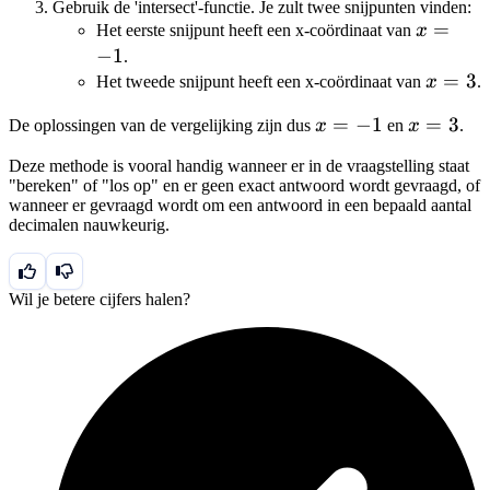
Gebruik de 'intersect'-functie. Je zult twee snijpunten vinden:
x
=
Het eerste snijpunt heeft een x-coördinaat van
x
=
−
1
.
-1
x
=
3
Het tweede snijpunt heeft een x-coördinaat van
x
.
=
x
=
−
1
x
=
3
De oplossingen van de vergelijking zijn dus
x
en
x
.
3
=
=
Deze methode is vooral handig wanneer er in de vraagstelling staat
-1
3
"bereken" of "los op" en er geen exact antwoord wordt gevraagd, of
wanneer er gevraagd wordt om een antwoord in een bepaald aantal
decimalen nauwkeurig.
Wil je betere cijfers halen?