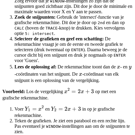
Zorg ervoor dat je
-instellingen zo zijn dat de
WINDOW
snijpunten goed zichtbaar zijn. Dit doe je door de minimale en
maximale waarden voor X en Y aan te passen.
Zoek de snijpunten:
Gebruik de 'intersect'-functie van je
grafische rekenmachine. Dit doe je door op
en dan op
2nd
(boven de
-knop) te drukken. Kies vervolgens
CALC
TRACE
optie
.
5: intersect
Selecteer de grafieken en geef een schatting:
De
rekenmachine vraagt je om de eerste en tweede grafiek te
selecteren (druk tweemaal op
). Daarna beweeg je de
ENTER
cursor dicht bij een snijpunt en druk je nogmaals op
ENTER
voor 'Guess'.
x
y
Lees de oplossing af:
De rekenmachine toont dan de
x
- en
y
x
-coördinaten van het snijpunt. De
x
-coördinaat van elk
snijpunt is een oplossing van de vergelijking.
2
x^2
=
2
+
3
Voorbeeld:
Los de vergelijking
x
x
op met een
=
grafische rekenmachine.
2x
2
Y_1
=
Y_2
=
2
+
3
Voer
Y
x
en
Y
x
in op je grafische
1
2
+ 3
=
=
rekenmachine.
Teken de grafieken. Je ziet een parabool en een rechte lijn.
x^2
2x
Pas eventueel je
-instellingen aan om de snijpunten te
WINDOW
+ 3
zien.