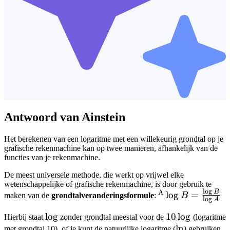
Antwoord van Ainstein
Het berekenen van een logaritme met een willekeurig grondtal op je
grafische rekenmachine kan op twee manieren, afhankelijk van de
functies van je rekenmachine.
De meest universele methode, die werkt op vrijwel elke
wetenschappelijke of grafische rekenmachine, is door gebruik te
l
o
g
A
B
^\text{A}\log
lo
g
=
maken van de
grondtalveranderingsformule
:
B
l
o
g
A
B =
\log
lo
g
10\log
10
lo
g
\frac{\log B}
Hierbij staat
zonder grondtal meestal voor de
(logaritme
\ln
ln
{\log A}
met grondtal 10), of je kunt de natuurlijke logaritme (
) gebruiken.