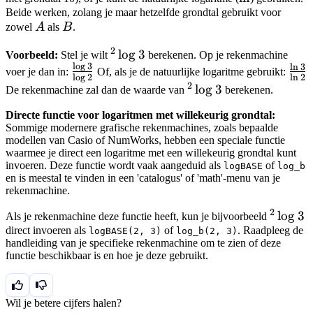
Beide werken, zolang je maar hetzelfde grondtal gebruikt voor
A
B
zowel
A
als
B
.
2
^2\log
lo
g
3
Voorbeeld:
Stel je wilt
berekenen. Op je rekenmachine
l
o
g
3
l
n
3
\frac{\log
3
\fra
voer je dan in:
Of, als je de natuurlijke logaritme gebruikt:
l
o
g
2
l
n
2
3}{\log
3}{
2
^2\log
lo
g
3
De rekenmachine zal dan de waarde van
berekenen.
2}
2}
3
Directe functie voor logaritmen met willekeurig grondtal:
Sommige modernere grafische rekenmachines, zoals bepaalde
modellen van Casio of NumWorks, hebben een speciale functie
waarmee je direct een logaritme met een willekeurig grondtal kunt
invoeren. Deze functie wordt vaak aangeduid als
of
logBASE
log_b
en is meestal te vinden in een 'catalogus' of 'math'-menu van je
rekenmachine.
2
^2\log
lo
g
3
Als je rekenmachine deze functie heeft, kun je bijvoorbeeld
direct invoeren als
of
. Raadpleeg de
3
logBASE(2, 3)
log_b(2, 3)
handleiding van je specifieke rekenmachine om te zien of deze
functie beschikbaar is en hoe je deze gebruikt.
Wil je betere cijfers halen?