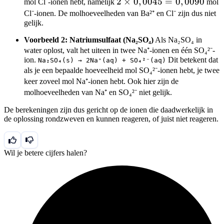
2
2
×
0
,
0045
=
0
,
0090
mol Cl⁻-ionen hebt, namelijk
mol
\times
Cl⁻-ionen. De molhoeveelheden van Ba²⁺ en Cl⁻ zijn dus niet
gelijk.
0,0045
=
Voorbeeld 2: Natriumsulfaat (Na₂SO₄)
Als Na₂SO₄ in
0,0090
water oplost, valt het uiteen in twee Na⁺-ionen en één SO₄²⁻-
ion.
Dit betekent dat
Na₂SO₄(s) → 2Na⁺(aq) + SO₄²⁻(aq)
als je een bepaalde hoeveelheid mol SO₄²⁻-ionen hebt, je twee
keer zoveel mol Na⁺-ionen hebt. Ook hier zijn de
molhoeveelheden van Na⁺ en SO₄²⁻ niet gelijk.
De berekeningen zijn dus gericht op de ionen die daadwerkelijk in
de oplossing rondzweven en kunnen reageren, of juist niet reageren.
Wil je betere cijfers halen?