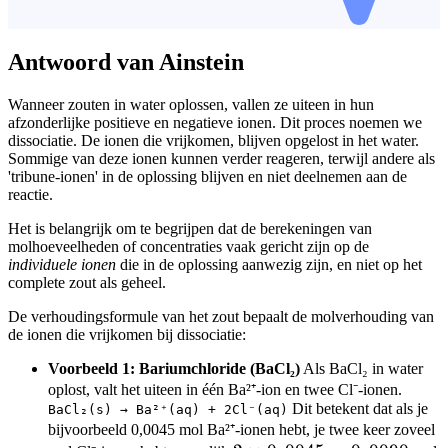
Antwoord van Ainstein
Wanneer zouten in water oplossen, vallen ze uiteen in hun
afzonderlijke positieve en negatieve ionen. Dit proces noemen we
dissociatie. De ionen die vrijkomen, blijven opgelost in het water.
Sommige van deze ionen kunnen verder reageren, terwijl andere als
'tribune-ionen' in de oplossing blijven en niet deelnemen aan de
reactie.
Het is belangrijk om te begrijpen dat de berekeningen van
molhoeveelheden of concentraties vaak gericht zijn op de
individuele ionen
die in de oplossing aanwezig zijn, en niet op het
complete zout als geheel.
De verhoudingsformule van het zout bepaalt de molverhouding van
de ionen die vrijkomen bij dissociatie:
Voorbeeld 1: Bariumchloride (BaCl₂)
Als BaCl₂ in water
oplost, valt het uiteen in één Ba²⁺-ion en twee Cl⁻-ionen.
Dit betekent dat als je
BaCl₂(s) → Ba²⁺(aq) + 2Cl⁻(aq)
bijvoorbeeld 0,0045 mol Ba²⁺-ionen hebt, je twee keer zoveel