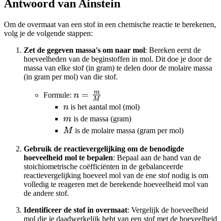
Antwoord van Ainstein
Om de overmaat van een stof in een chemische reactie te berekenen,
volg je de volgende stappen:
Zet de gegeven massa's om naar mol
: Bereken eerst de
hoeveelheden van de beginstoffen in mol. Dit doe je door de
massa van elke stof (in gram) te delen door de molaire massa
(in gram per mol) van die stof.
m
n =
=
Formule:
n
M
\frac{m}
n
n
is het aantal mol (mol)
{M}
m
m
is de massa (gram)
M
M
is de molaire massa (gram per mol)
Gebruik de reactievergelijking om de benodigde
hoeveelheid mol te bepalen
: Bepaal aan de hand van de
stoichiometrische coëfficiënten in de gebalanceerde
reactievergelijking hoeveel mol van de ene stof nodig is om
volledig te reageren met de berekende hoeveelheid mol van
de andere stof.
Identificeer de stof in overmaat
: Vergelijk de hoeveelheid
mol die je daadwerkelijk hebt van een stof met de hoeveelheid