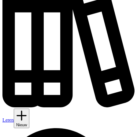
Leren
Nieuw