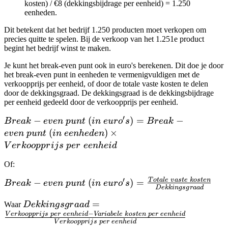
kosten\ per\
kosten) / €8 (dekkingsbijdrage per eenheid) = 1.250
eenheid}
eenheden.
Dit betekent dat het bedrijf 1.250 producten moet verkopen om
precies quitte te spelen. Bij de verkoop van het 1.251e product
begint het bedrijf winst te maken.
Je kunt het break-even punt ook in euro's berekenen. Dit doe je door
het break-even punt in eenheden te vermenigvuldigen met de
verkoopprijs per eenheid, of door de totale vaste kosten te delen
door de dekkingsgraad. De dekkingsgraad is de dekkingsbijdrage
per eenheid gedeeld door de verkoopprijs per eenheid.
′
Break-even\
−
(
)
=
−
B
re
ak
e
v
e
n
p
u
n
t
in
e
u
r
o
s
B
re
ak
punt\ (in\
(
)
×
e
v
e
n
p
u
n
t
in
ee
nh
e
d
e
n
euro's) =
V
er
k
oo
pp
r
ij
s
p
er
ee
nh
e
i
d
Break-even\
Of:
punt\ (in\
eenheden)
′
T
o
t
a
l
e
v
a
s
t
e
k
os
t
e
n
Break-even\
−
(
)
=
B
re
ak
e
v
e
n
p
u
n
t
in
e
u
r
o
s
De
kkin
g
s
g
r
aa
d
\times
punt\ (in\
Verkoopprijs\
Dekkingsgraad =
=
Waar
De
kkin
g
s
g
r
aa
d
euro's) =
per\ eenheid
−
\frac{Verkoopprijs\
V
er
k
oo
pp
r
ij
s
p
er
ee
nh
e
i
d
Va
r
iab
e
l
e
k
os
t
e
n
p
er
ee
nh
e
i
d
\frac{Totale\
V
er
k
oo
pp
r
ij
s
p
er
ee
nh
e
i
d
per\ eenheid -