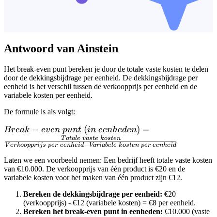
Antwoord van Ainstein
Het break-even punt bereken je door de totale vaste kosten te delen
door de dekkingsbijdrage per eenheid. De dekkingsbijdrage per
eenheid is het verschil tussen de verkoopprijs per eenheid en de
variabele kosten per eenheid.
De formule is als volgt:
Break-even\
−
(
)
=
B
re
ak
e
v
e
n
p
u
n
t
in
ee
nh
e
d
e
n
punt\ (in\
T
o
t
a
l
e
v
a
s
t
e
k
os
t
e
n
−
V
er
k
oo
pp
r
ij
s
p
er
ee
nh
e
i
d
Va
r
iab
e
l
e
k
os
t
e
n
p
er
ee
nh
e
i
d
eenheden) =
Laten we een voorbeeld nemen: Een bedrijf heeft totale vaste kosten
\frac{Totale\
van €10.000. De verkoopprijs van één product is €20 en de
vaste\ kosten}
variabele kosten voor het maken van één product zijn €12.
{Verkoopprijs\
Bereken de dekkingsbijdrage per eenheid:
€20
per\ eenheid -
(verkoopprijs) - €12 (variabele kosten) = €8 per eenheid.
Variabele\
Bereken het break-even punt in eenheden:
€10.000 (vaste