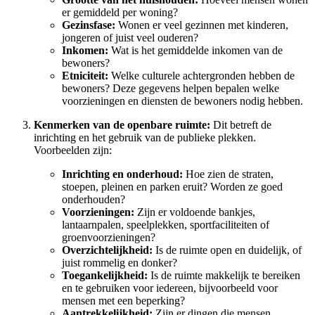
er gemiddeld per woning?
Gezinsfase:
Wonen er veel gezinnen met kinderen,
jongeren of juist veel ouderen?
Inkomen:
Wat is het gemiddelde inkomen van de
bewoners?
Etniciteit:
Welke culturele achtergronden hebben de
bewoners? Deze gegevens helpen bepalen welke
voorzieningen en diensten de bewoners nodig hebben.
Kenmerken van de openbare ruimte:
Dit betreft de
inrichting en het gebruik van de publieke plekken.
Voorbeelden zijn:
Inrichting en onderhoud:
Hoe zien de straten,
stoepen, pleinen en parken eruit? Worden ze goed
onderhouden?
Voorzieningen:
Zijn er voldoende bankjes,
lantaarnpalen, speelplekken, sportfaciliteiten of
groenvoorzieningen?
Overzichtelijkheid:
Is de ruimte open en duidelijk, of
juist rommelig en donker?
Toegankelijkheid:
Is de ruimte makkelijk te bereiken
en te gebruiken voor iedereen, bijvoorbeeld voor
mensen met een beperking?
Aantrekkelijkheid:
Zijn er dingen die mensen