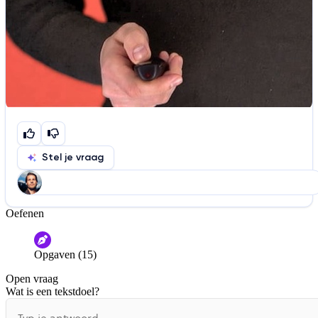
Stel je vraag
Oefenen
Help ons de video te verbeteren
De audio is slecht
De uitleg is onduidelijk
Opgaven (15)
Informatie is onjuist
Er mist informatie
Open vraag
De docent is te langdradig
Wat is een tekstdoel?
De uitleg gaat te langzaam
De uitleg gaat te snel