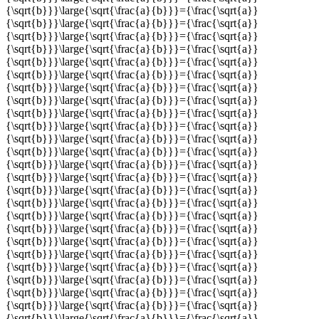
{\sqrt{b}}}\large{\sqrt{\frac{a}{b}}}={\frac{\sqrt{a}}
{\sqrt{b}}}\large{\sqrt{\frac{a}{b}}}={\frac{\sqrt{a}}
{\sqrt{b}}}\large{\sqrt{\frac{a}{b}}}={\frac{\sqrt{a}}
{\sqrt{b}}}\large{\sqrt{\frac{a}{b}}}={\frac{\sqrt{a}}
{\sqrt{b}}}\large{\sqrt{\frac{a}{b}}}={\frac{\sqrt{a}}
{\sqrt{b}}}\large{\sqrt{\frac{a}{b}}}={\frac{\sqrt{a}}
{\sqrt{b}}}\large{\sqrt{\frac{a}{b}}}={\frac{\sqrt{a}}
{\sqrt{b}}}\large{\sqrt{\frac{a}{b}}}={\frac{\sqrt{a}}
{\sqrt{b}}}\large{\sqrt{\frac{a}{b}}}={\frac{\sqrt{a}}
{\sqrt{b}}}\large{\sqrt{\frac{a}{b}}}={\frac{\sqrt{a}}
{\sqrt{b}}}\large{\sqrt{\frac{a}{b}}}={\frac{\sqrt{a}}
{\sqrt{b}}}\large{\sqrt{\frac{a}{b}}}={\frac{\sqrt{a}}
{\sqrt{b}}}\large{\sqrt{\frac{a}{b}}}={\frac{\sqrt{a}}
{\sqrt{b}}}\large{\sqrt{\frac{a}{b}}}={\frac{\sqrt{a}}
{\sqrt{b}}}\large{\sqrt{\frac{a}{b}}}={\frac{\sqrt{a}}
{\sqrt{b}}}\large{\sqrt{\frac{a}{b}}}={\frac{\sqrt{a}}
{\sqrt{b}}}\large{\sqrt{\frac{a}{b}}}={\frac{\sqrt{a}}
{\sqrt{b}}}\large{\sqrt{\frac{a}{b}}}={\frac{\sqrt{a}}
{\sqrt{b}}}\large{\sqrt{\frac{a}{b}}}={\frac{\sqrt{a}}
{\sqrt{b}}}\large{\sqrt{\frac{a}{b}}}={\frac{\sqrt{a}}
{\sqrt{b}}}\large{\sqrt{\frac{a}{b}}}={\frac{\sqrt{a}}
{\sqrt{b}}}\large{\sqrt{\frac{a}{b}}}={\frac{\sqrt{a}}
{\sqrt{b}}}\large{\sqrt{\frac{a}{b}}}={\frac{\sqrt{a}}
{\sqrt{b}}}\large{\sqrt{\frac{a}{b}}}={\frac{\sqrt{a}}
{\sqrt{b}}}\large{\sqrt{\frac{a}{b}}}={\frac{\sqrt{a}}