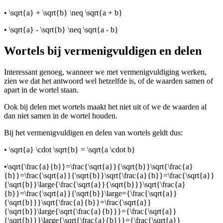
•
\sqrt{a} + \sqrt{b} \neq \sqrt{a + b}
•
\sqrt{a} - \sqrt{b} \neq \sqrt{a - b}
Wortels bij vermenigvuldigen en delen
Interessant genoeg, wanneer we met vermenigvuldiging werken,
zien we dat het antwoord wel hetzelfde is, of de waarden samen of
apart in de wortel staan.
Ook bij delen met wortels maakt het niet uit of we de waarden al
dan niet samen in de wortel houden.
Bij het vermenigvuldigen en delen van wortels geldt dus:
•
\sqrt{a} \cdot \sqrt{b} = \sqrt{a \cdot b}
•
\sqrt{\frac{a}{b}}=\frac{\sqrt{a}}{\sqrt{b}}\sqrt{\frac{a}
{b}}=\frac{\sqrt{a}}{\sqrt{b}}\sqrt{\frac{a}{b}}=\frac{\sqrt{a}}
{\sqrt{b}}\large{\frac{\sqrt{a}}{\sqrt{b}}}\sqrt{\frac{a}
{b}}=\frac{\sqrt{a}}{\sqrt{b}}\large={\frac{\sqrt{a}}
{\sqrt{b}}}\sqrt{\frac{a}{b}}=\frac{\sqrt{a}}
{\sqrt{b}}\large{\sqrt{\frac{a}{b}}}={\frac{\sqrt{a}}
{\sqrt{b}}}\large{\sqrt{\frac{a}{b}}}={\frac{\sqrt{a}}