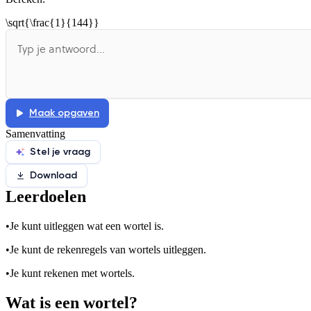
De uitleg gaat te langzaam
De uitleg gaat te snel
\sqrt{\frac{1}{144}}
Afspelen werkte niet
Iets anders
Maak opgaven
Samenvatting
Stel je vraag
Download
Leerdoelen
•
Je kunt uitleggen wat een wortel is.
•
Je kunt de rekenregels van wortels uitleggen.
•
Je kunt rekenen met wortels.
Wat is een wortel?