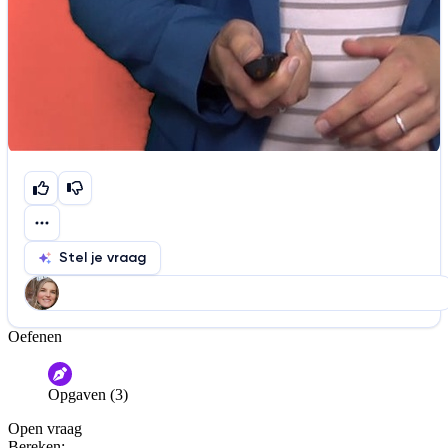
Stel je vraag
Oefenen
Help ons de video te verbeteren
De audio is slecht
De uitleg is onduidelijk
Opgaven (3)
Informatie is onjuist
Er mist informatie
Open vraag
De docent is te langdradig
Bereken: