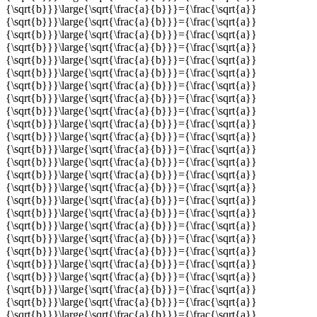
{\sqrt{b}}}\large{\sqrt{\frac{a}{b}}}={\frac{\sqrt{a}}
{\sqrt{b}}}\large{\sqrt{\frac{a}{b}}}={\frac{\sqrt{a}}
{\sqrt{b}}}\large{\sqrt{\frac{a}{b}}}={\frac{\sqrt{a}}
{\sqrt{b}}}\large{\sqrt{\frac{a}{b}}}={\frac{\sqrt{a}}
{\sqrt{b}}}\large{\sqrt{\frac{a}{b}}}={\frac{\sqrt{a}}
{\sqrt{b}}}\large{\sqrt{\frac{a}{b}}}={\frac{\sqrt{a}}
{\sqrt{b}}}\large{\sqrt{\frac{a}{b}}}={\frac{\sqrt{a}}
{\sqrt{b}}}\large{\sqrt{\frac{a}{b}}}={\frac{\sqrt{a}}
{\sqrt{b}}}\large{\sqrt{\frac{a}{b}}}={\frac{\sqrt{a}}
{\sqrt{b}}}\large{\sqrt{\frac{a}{b}}}={\frac{\sqrt{a}}
{\sqrt{b}}}\large{\sqrt{\frac{a}{b}}}={\frac{\sqrt{a}}
{\sqrt{b}}}\large{\sqrt{\frac{a}{b}}}={\frac{\sqrt{a}}
{\sqrt{b}}}\large{\sqrt{\frac{a}{b}}}={\frac{\sqrt{a}}
{\sqrt{b}}}\large{\sqrt{\frac{a}{b}}}={\frac{\sqrt{a}}
{\sqrt{b}}}\large{\sqrt{\frac{a}{b}}}={\frac{\sqrt{a}}
{\sqrt{b}}}\large{\sqrt{\frac{a}{b}}}={\frac{\sqrt{a}}
{\sqrt{b}}}\large{\sqrt{\frac{a}{b}}}={\frac{\sqrt{a}}
{\sqrt{b}}}\large{\sqrt{\frac{a}{b}}}={\frac{\sqrt{a}}
{\sqrt{b}}}\large{\sqrt{\frac{a}{b}}}={\frac{\sqrt{a}}
{\sqrt{b}}}\large{\sqrt{\frac{a}{b}}}={\frac{\sqrt{a}}
{\sqrt{b}}}\large{\sqrt{\frac{a}{b}}}={\frac{\sqrt{a}}
{\sqrt{b}}}\large{\sqrt{\frac{a}{b}}}={\frac{\sqrt{a}}
{\sqrt{b}}}\large{\sqrt{\frac{a}{b}}}={\frac{\sqrt{a}}
{\sqrt{b}}}\large{\sqrt{\frac{a}{b}}}={\frac{\sqrt{a}}
{\sqrt{b}}}\large{\sqrt{\frac{a}{b}}}={\frac{\sqrt{a}}