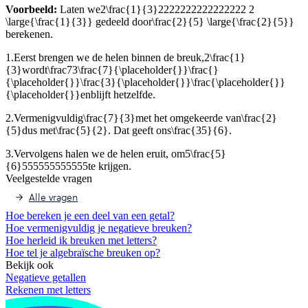
Voorbeeld:
Laten we
2\frac{1}{3}2222222222222222 2
\large{\frac{1}{3}}
gedeeld door
\frac{2}{5} \large{\frac{2}{5}}
berekenen.
1.
Eerst brengen we de helen binnen de breuk,
2\frac{1}
{3}
wordt
\frac73\frac{7}{\placeholder{}}\frac{}
{\placeholder{}}\frac{3}{\placeholder{}}\frac{\placeholder{}}
{\placeholder{}}
en
blijft hetzelfde.
2.
Vermenigvuldig
\frac{7}{3}
met het omgekeerde van
\frac{2}
{5}
dus met
\frac{5}{2}
. Dat geeft ons
\frac{35}{6}
.
3.
Vervolgens halen we de helen eruit, om
5\frac{5}
{6}555555555555
te krijgen.
Veelgestelde vragen
Alle vragen
Hoe bereken je een deel van een getal?
Hoe vermenigvuldig je negatieve breuken?
Hoe herleid ik breuken met letters?
Hoe tel je algebraïsche breuken op?
Bekijk ook
Negatieve getallen
Rekenen met letters