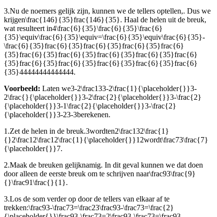
3.
Nu de noemers gelijk zijn, kunnen we de tellers optellen,
. Dus we
krijgen
\frac{146}{35}frac{146}{35}
. Haal de helen uit de breuk,
wat resulteert in
4\frac{6}{35}\frac{6}{35}\frac{6}
{35}\equiv\frac{6}{35}\equiv=\frac{6}{35}\equiv\frac{6}{35}-
\frac{6}{35}frac{6}{35}frac{6}{35}frac{6}{35}frac{6}
{35}frac{6}{35}frac{6}{35}frac{6}{35}frac{6}{35}frac{6}
{35}frac{6}{35}frac{6}{35}frac{6}{35}frac{6}{35}frac{6}
{35}44444444444444
.
Voorbeeld:
Laten we
3-2\frac133-2\frac{1}{\placeholder{}}3-
2\frac{}{\placeholder{}}3-2\frac{2}{\placeholder{}}3-\frac{2}
{\placeholder{}}3-1\frac{2}{\placeholder{}}3-\frac{2}
{\placeholder{}}3-23-3
berekenen.
1.
Zet de helen in de breuk.
3
wordt
en
2\frac132\frac{1}
{}2\frac12\frac12\frac{1}{\placeholder{}}12
wordt
\frac73\frac{7}
{\placeholder{}}7
.
2.
Maak de breuken gelijknamig. In dit geval kunnen we dat doen
door alleen de eerste breuk om te schrijven naar
\frac93\frac{9}
{}\frac91\frac{}{1}
.
3.
Los de som verder op door de tellers van elkaar af te
trekken:
\frac93-\frac73=\frac23\frac93-\frac73=\frac{2}
{\placeholder{}}\frac93-\frac73=2\frac93-\frac73=\frac93-