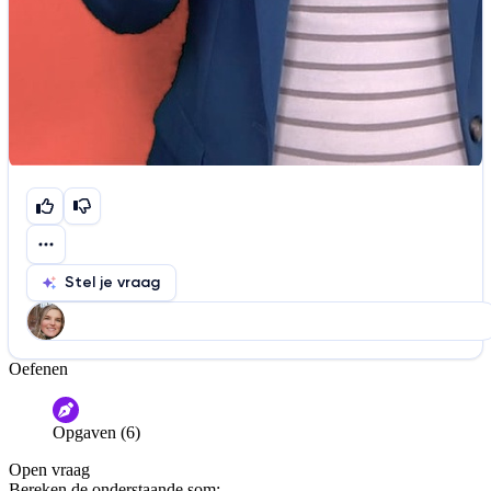
Stel je vraag
Oefenen
Help ons de video te verbeteren
De audio is slecht
De uitleg is onduidelijk
Opgaven (6)
Informatie is onjuist
Er mist informatie
Open vraag
De docent is te langdradig
Bereken de onderstaande som: