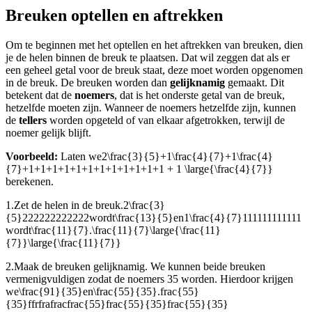
Breuken optellen en aftrekken
Om te beginnen met het optellen en het aftrekken van breuken, dien
je de helen binnen de breuk te plaatsen. Dat wil zeggen dat als er
een geheel getal voor de breuk staat, deze moet worden opgenomen
in de breuk. De breuken worden dan
gelijknamig
gemaakt. Dit
betekent dat de
noemers
, dat is het onderste getal van de breuk,
hetzelfde moeten zijn. Wanneer de noemers hetzelfde zijn, kunnen
de
tellers
worden opgeteld of van elkaar afgetrokken, terwijl de
noemer gelijk blijft.
Voorbeeld:
Laten we
2\frac{3}{5}+1\frac{4}{7}+1\frac{4}
{7}+1+1+1+1+1+1+1+1+1+1+1+1 + 1 \large{\frac{4}{7}}
berekenen.
1.
Zet de helen in de breuk.
2\frac{3}
{5}222222222222
wordt
\frac{13}{5}
en
1\frac{4}{7}111111111111
wordt
\frac{11}{7}.\frac{11}{7}\large{\frac{11}
{7}}\large{\frac{11}{7}}
2.
Maak de breuken gelijknamig. We kunnen beide breuken
vermenigvuldigen zodat de noemers 35 worden. Hierdoor krijgen
we
\frac{91}{35}
en
\frac{55}{35}.frac{55}
{35}ffrfrafracfrac{55}frac{55}{35}frac{55}{35}