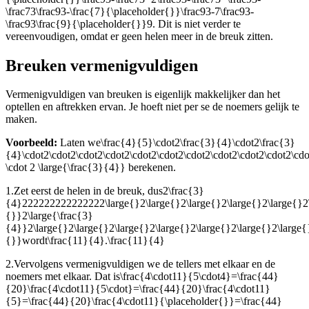
\frac73\frac93-\frac{7}{\placeholder{}}\frac93-7\frac93-
\frac93\frac{9}{\placeholder{}}9
. Dit is niet verder te
vereenvoudigen, omdat er geen helen meer in de breuk zitten.
Breuken vermenigvuldigen
Vermenigvuldigen van breuken is eigenlijk makkelijker dan het
optellen en aftrekken ervan. Je hoeft niet per se de noemers gelijk te
maken.
Voorbeeld:
Laten we
\frac{4}{5}\cdot2\frac{3}{4}\cdot2\frac{3}
{4}\cdot2\cdot2\cdot2\cdot2\cdot2\cdot2\cdot2\cdot2\cdot2\cdot2\cdo
\cdot 2 \large{\frac{3}{4}}
berekenen.
1.
Zet eerst de helen in de breuk, dus
2\frac{3}
{4}222222222222222\large{}2\large{}2\large{}2\large{}2\large{}2\l
{}}2\large{\frac{3}
{4}}2\large{}2\large{}2\large{}2\large{}2\large{}2\large{}2\large{
{}}
wordt
\frac{11}{4}.\frac{11}{4}
2.
Vervolgens vermenigvuldigen we de tellers met elkaar en de
noemers met elkaar. Dat is
\frac{4\cdot11}{5\cdot4}=\frac{44}
{20}\frac{4\cdot11}{5\cdot}=\frac{44}{20}\frac{4\cdot11}
{5}=\frac{44}{20}\frac{4\cdot11}{\placeholder{}}=\frac{44}