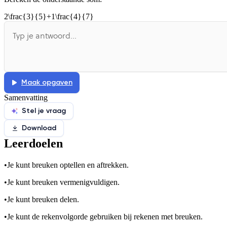
De uitleg gaat te langzaam
De uitleg gaat te snel
2\frac{3}{5}+1\frac{4}{7}
Afspelen werkte niet
Iets anders
Maak opgaven
Samenvatting
Stel je vraag
Download
Leerdoelen
•
Je kunt breuken optellen en aftrekken.
•
Je kunt breuken vermenigvuldigen.
•
Je kunt breuken delen.
•
Je kunt de rekenvolgorde gebruiken bij rekenen met breuken.