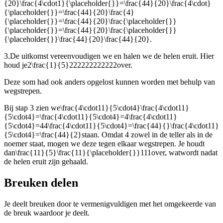
{20}\frac{4\cdot1}{\placeholder{}}=\frac{44}{20}\frac{4\cdot}
{\placeholder{}}=\frac{44}{20}\frac{4}
{\placeholder{}}=\frac{44}{20}\frac{\placeholder{}}
{\placeholder{}}=\frac{44}{20}\frac{\placeholder{}}
{\placeholder{}}\frac{44}{20}\frac{44}{20}
.
3.
De uitkomst vereenvoudigen we en halen we de helen eruit. Hier
houd je
2\frac{1}{5}222222222222
over.
Deze som had ook anders opgelost kunnen worden met behulp van
wegstrepen.
Bij stap 3 zien we
\frac{4\cdot11}{5\cdot4}\frac{4\cdot11}
{5\cdot4}=\frac{4\cdot11}{5\cdot4}=4\frac{4\cdot11}
{5\cdot4}=44\frac{4\cdot11}{5\cdot4}=\frac{44}{}\frac{4\cdot11}
{5\cdot4}=\frac{44}{2}
staan. Omdat 4 zowel in de teller als in de
noemer staat, mogen we deze tegen elkaar wegstrepen. Je houdt
dan
\frac{11}{5}\frac{11}{\placeholder{}}111
over, wat
wordt nadat
de helen eruit zijn gehaald.
Breuken delen
Je deelt breuken door te vermenigvuldigen met het omgekeerde van
de breuk waardoor je deelt.