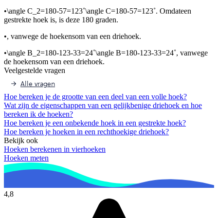
•
\angle C_2=180-57=123˚\angle C=180-57=123˚
. Omdat
een
gestrekte hoek is, is deze 180 graden.
•
, vanwege de hoekensom van een driehoek.
•
\angle B_2=180-123-33=24˚\angle B=180-123-33=24˚
, vanwege
de hoekensom van een driehoek.
Veelgestelde vragen
Alle vragen
Hoe bereken je de grootte van een deel van een volle hoek?
Wat zijn de eigenschappen van een gelijkbenige driehoek en hoe
bereken ik de hoeken?
Hoe bereken je een onbekende hoek in een gestrekte hoek?
Hoe bereken je hoeken in een rechthoekige driehoek?
Bekijk ook
Hoeken berekenen in vierhoeken
Hoeken meten
4,8