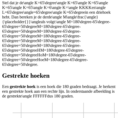
Stel dat je de
\angle K=65\degree\angle K=65\angle K=65\angle
K=65\angle K=65\angle K=6\angle K=\angle KKKK
en
\angle
L=65\degree\angle=65\degree\angle K=65\degree
in een driehoek
hebt. Dan bereken je de derde
\angle M\angle\frac{\angle}
{\placeholder{}}\angle
als volgt:
\angle M=180\degree-65\degree-
65\degree=50\degreeM=180\degree-65\degree-
65\degree=50\degreeM=180\degree-65\degree-
65\degree=50\degreeM=180\degree-65\degree-
65\degree=50\degreeM=180\degree-65\degree-
65\degree=50\degreeM=180\degree-65\degree-
65\degree=50\degreeHM=180\degree-65\degree-
65\degree=50\degreeHoM=180\degree-65\degree-
65\degree=50\degreeHoeM=180\degree-65\degree-
65\degree=50\degree
.
Gestrekte hoeken
Een
gestrekte hoek
is een hoek die 180 graden bedraagt. Je herkent
een gestrekte hoek aan een rechte lijn. In onderstaande afbeelding is
de gestrekte
\angle FFFFFF
dus 180 graden.