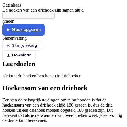
Gatenkaas
De docent is te langdradig
De hoeken van een driehoek zijn samen altijd
De uitleg gaat te langzaam
De uitleg gaat te snel
graden.
Afspelen werkte niet
Iets anders
Maak opgaven
Samenvatting
Stel je vraag
Download
Leerdoelen
•
Je kunt de hoeken berekenen in driehoeken
Hoekensom van een driehoek
Een van de belangrijkste dingen om te onthouden is dat de
hoekensom
van een driehoek altijd 180 graden is, dus de drie
hoeken uit een driehoek moeten opgeteld 180 graden zijn. Dit
betekent dat als je de waarden van twee hoeken weet, je eenvoudig
de derde kunt berekenen.