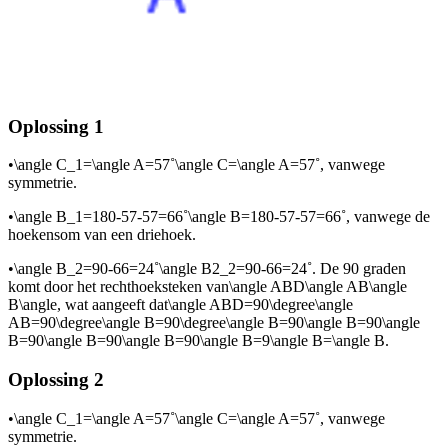
Oplossing 1
•
\angle C_1=\angle A=57˚\angle C=\angle A=57˚
, vanwege
symmetrie.
•
\angle B_1=180-57-57=66˚\angle B=180-57-57=66˚
, vanwege de
hoekensom van een driehoek.
•
\angle B_2=90-66=24˚\angle B2_2=90-66=24˚
. De 90 graden
komt door het rechthoeksteken van
\angle ABD\angle AB\angle
B\angle
, wat aangeeft dat
\angle ABD=90\degree\angle
AB=90\degree\angle B=90\degree\angle B=90\angle B=90\angle
B=90\angle B=90\angle B=90\angle B=9\angle B=\angle B
.
Oplossing 2
•
\angle C_1=\angle A=57˚\angle C=\angle A=57˚
, vanwege
symmetrie.