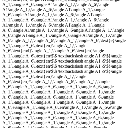
A_1,\,\angle A_6\,\angle A1\angle A_1,\,\angle A_6\,\angle
A1\angle A_1,\,\angle A_6\,\angle A1\angle A_1,\,\angle
A_6\,\angle A1\angle A_1,\,\angle A_6\,\angle A1\angle
A_1,\,\angle A_6\,\angle A1\angle A_1,\,\angle A_6\,\angle
A1\angle A_1,\,\angle A_6\,\angle A1\angle A_1,\,\angle
A_6\,\angle A1\angle A_1,\,\angle A_6\angle A1\angle A_1,\,\angle
A_6\angle A1\angle A_1,\,\angle A_6\angle A1\angle A_1,\,\angle
A_6\angle A_1,\,\angle A_6\,\angle A_1,\,\angle A_6\,\text{e}\angle
A_1,\,\angle A_6\,\text{en}\angle A_1,\,\angle
A_6\,\text{end}\angle A_1,\,\angle A_6\,\text{en}\angle
A_1,\,\angle A_6\,\text{en\$\$ \textbackslash angle A1 \$\$}\angle
A_1,\,\angle A_6\,\text{en\$\$ \textbackslash angle A1 \$\$}\angle
A_1,\,\angle A_6\,\text{en\$\$ \textbackslash angle A1 \$\$}\angle
A_1,\,\angle A_6\,\text{en\$\$ \textbackslash angle A1 \$\$}\angle
A_1,\,\angle A_6\,\text{en}\angle A_1,\,\angle
A_6\,\text{en}\\angle A_1,\,\angle A_6\,\angle A_1,\,\angle
A_6\,\angle A_1,\,\angle A_6\,\angle A_1,\,\angle A_6\,\angle
A_1,\,\angle A_6\,\angle A_1,\,\angle A_6\,\angle A_1,\,\angle
A_6\,\angle A_1,\,\angle A_6\,\angle A_1,\,\angle A_6\,\angle
A_1,\,\angle A_6\,\angle A_1,\,\angle A_6\,\angle A_1,\,\angle
A_6\,e\angle A_1,\,\angle A_6\,en\angle A_1,\,\angle A_6\,e\angle
A_1,\,\angle A_6\,\angle A_1,\,\angle A_6\,\angle A_1,\,\angle
A_6\,\angle A_1,\,\angle A_6\,\angle A_1,\,\angle A_6\,\angle
A_1,\,\angle A_6\,\angle A_1,\,\angle A_6\,\angle A_1,\,\angle
A_6\angle A_1,\,\angle A_6\angle A_1,\,\angle A_6\angle