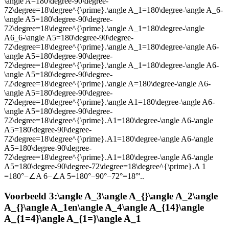
\angle A=180\degree-90\degree-
72\degree=18\degree^{\prime}.\angle A_1=180\degree-\angle A_6-
\angle A5=180\degree-90\degree-
72\degree=18\degree^{\prime}.\angle A_1=180\degree-\angle
A6_6-\angle A5=180\degree-90\degree-
72\degree=18\degree^{\prime}.\angle A_1=180\degree-\angle A6-
\angle A5=180\degree-90\degree-
72\degree=18\degree^{\prime}.\angle A_1=180\degree-\angle A6-
\angle A5=180\degree-90\degree-
72\degree=18\degree^{\prime}.\angle A=180\degree-\angle A6-
\angle A5=180\degree-90\degree-
72\degree=18\degree^{\prime}.\angle A1=180\degree-\angle A6-
\angle A5=180\degree-90\degree-
72\degree=18\degree^{\prime}.A1=180\degree-\angle A6-\angle
A5=180\degree-90\degree-
72\degree=18\degree^{\prime}.A1=180\degree-\angle A6-\angle
A5=180\degree-90\degree-
72\degree=18\degree^{\prime}.A1=180\degree-\angle A6-\angle
A5=180\degree-90\degree-72\degree=18\degree^{\prime}.A 1 ​
=180°−∠A 6 ​ −∠A 5 ​ =180°−90°−72°=18°'.
.
Voorbeeld 3:
\angle A_3\angle A_{}\angle A_2\angle
A_{}\angle A_1
en
\angle A_4\angle A_{14}\angle
A_{1=4}\angle A_{1=}\angle A_1