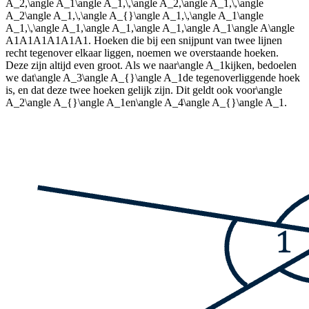
A_2,\angle A_1\angle A_1,\,\angle A_2,\angle A_1,\,\angle
A_2\angle A_1,\,\angle A_{}\angle A_1,\,\angle A_1\angle
A_1,\,\angle A_1,\angle A_1,\angle A_1,\angle A_1\angle A\angle
A1A1A1A1A1A1
. Hoeken die bij een snijpunt van twee lijnen
recht tegenover elkaar liggen, noemen we overstaande hoeken.
Deze zijn altijd even groot. Als we naar
\angle A_1
kijken, bedoelen
we dat
\angle A_3\angle A_{}\angle A_1
de tegenoverliggende hoek
is, en dat deze twee hoeken gelijk zijn. Dit geldt ook voor
\angle
A_2\angle A_{}\angle A_1
en
\angle A_4\angle A_{}\angle A_1
.