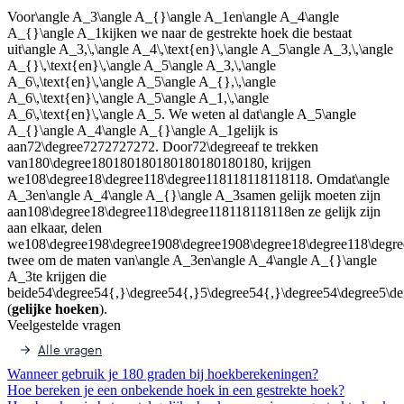
Voor
\angle A_3\angle A_{}\angle A_1
en
\angle A_4\angle
A_{}\angle A_1
kijken we naar de gestrekte hoek die bestaat
uit
\angle A_3,\,\angle A_4\,\text{en}\,\angle A_5\angle A_3,\,\angle
A_{}\,\text{en}\,\angle A_5\angle A_3,\,\angle
A_6\,\text{en}\,\angle A_5\angle A_{},\,\angle
A_6\,\text{en}\,\angle A_5\angle A_1,\,\angle
A_6\,\text{en}\,\angle A_5
. We weten al dat
\angle A_5\angle
A_{}\angle A_4\angle A_{}\angle A_1
gelijk is
aan
72\degree7272727272
. Door
72\degree
af te trekken
van
180\degree180180180180180180180180
, krijgen
we
108\degree18\degree118\degree118118118118118
. Omdat
\angle
A_3
en
\angle A_4\angle A_{}\angle A_3
samen gelijk moeten zijn
aan
108\degree18\degree118\degree118118118118
en ze gelijk zijn
aan elkaar, delen
we
108\degree198\degree1908\degree1908\degree18\degree118\degr
twee om de maten van
\angle A_3
en
\angle A_4\angle A_{}\angle
A_3
te krijgen die
beide
54\degree54{,}\degree54{,}5\degree54{,}\degree54\degree5\d
(
gelijke hoeken
).
Veelgestelde vragen
Alle vragen
Wanneer gebruik je 180 graden bij hoekberekeningen?
Hoe bereken je een onbekende hoek in een gestrekte hoek?