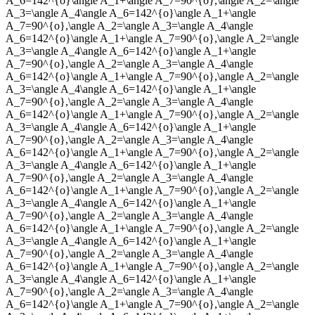
A_6=142^{o}\angle A_1+\angle A_7=90^{o},\angle A_2=\angle
A_3=\angle A_4\angle A_6=142^{o}\angle A_1+\angle
A_7=90^{o},\angle A_2=\angle A_3=\angle A_4\angle
A_6=142^{o}\angle A_1+\angle A_7=90^{o},\angle A_2=\angle
A_3=\angle A_4\angle A_6=142^{o}\angle A_1+\angle
A_7=90^{o},\angle A_2=\angle A_3=\angle A_4\angle
A_6=142^{o}\angle A_1+\angle A_7=90^{o},\angle A_2=\angle
A_3=\angle A_4\angle A_6=142^{o}\angle A_1+\angle
A_7=90^{o},\angle A_2=\angle A_3=\angle A_4\angle
A_6=142^{o}\angle A_1+\angle A_7=90^{o},\angle A_2=\angle
A_3=\angle A_4\angle A_6=142^{o}\angle A_1+\angle
A_7=90^{o},\angle A_2=\angle A_3=\angle A_4\angle
A_6=142^{o}\angle A_1+\angle A_7=90^{o},\angle A_2=\angle
A_3=\angle A_4\angle A_6=142^{o}\angle A_1+\angle
A_7=90^{o},\angle A_2=\angle A_3=\angle A_4\angle
A_6=142^{o}\angle A_1+\angle A_7=90^{o},\angle A_2=\angle
A_3=\angle A_4\angle A_6=142^{o}\angle A_1+\angle
A_7=90^{o},\angle A_2=\angle A_3=\angle A_4\angle
A_6=142^{o}\angle A_1+\angle A_7=90^{o},\angle A_2=\angle
A_3=\angle A_4\angle A_6=142^{o}\angle A_1+\angle
A_7=90^{o},\angle A_2=\angle A_3=\angle A_4\angle
A_6=142^{o}\angle A_1+\angle A_7=90^{o},\angle A_2=\angle
A_3=\angle A_4\angle A_6=142^{o}\angle A_1+\angle
A_7=90^{o},\angle A_2=\angle A_3=\angle A_4\angle
A_6=142^{o}\angle A_1+\angle A_7=90^{o},\angle A_2=\angle