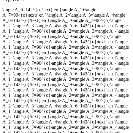
De uitleg gaat te langzaam
De uitleg gaat te snel
\angle A_6=142^{o}\text{ en }\angle A_1+\angle
A_7=90^{o}\text{ en }\angle A_2=\angle A_3=\angle A_4\angle
Afspelen werkte niet
Iets anders
A_6=142^{o}\text{ en }\angle A_1+\angle A_7=90^{o}\angle
A_2=\angle A_3=\angle A_4\angle A_6=142^{o}\text{ en }\angle
A_1+\angle A_7=90^{o}\angle A_2=\angle A_3=\angle A_4\angle
A_6=142^{o}\text{ en }\angle A_1+\angle A_7=90^{o}\angle
A_2=\angle A_3=\angle A_4\angle A_6=142^{o}\text{ en }\angle
A_1+\angle A_7=90^{o}\angle A_2=\angle A_3=\angle A_4\angle
A_6=142^{o}\text{ en }\angle A_1+\angle A_7=90^{o}\angle
A_2=\angle A_3=\angle A_4\angle A_6=142^{o}\text{ en }\angle
A_1+\angle A_7=90^{o}\angle A_2=\angle A_3=\angle A_4\angle
A_6=142^{o}\text{ en }\angle A_1+\angle A_7=90^{o}\angle
A_2=\angle A_3=\angle A_4\angle A_6=142^{o}\text{ en }\angle
A_1+\angle A_7=90^{o}\angle A_2=\angle A_3=\angle A_4\angle
A_6=142^{o}\text{ en }\angle A_1+\angle A_7=90^{o}\angle
A_2=\angle A_3=\angle A_4\angle A_6=142^{o}\text{ en }\angle
A_1+\angle A_7=90^{o}\angle A_2=\angle A_3=\angle A_4\angle
A_6=142^{o}\text{ en }\angle A_1+\angle A_7=90^{o}\angle
A_2=\angle A_3=\angle A_4\angle A_6=142^{o}\text{ en }\angle
A_1+\angle A_7=90^{o}\angle A_2=\angle A_3=\angle A_4\angle
A_6=142^{o}\text{ en }\angle A_1+\angle A_7=90^{o}\angle
A_2=\angle A_3=\angle A_4\angle A_6=142^{o}\text{ en }\angle
A_1+\angle A_7=90^{o}\angle A_2=\angle A_3=\angle A_4\angle
A_6=142^{o}\text{ en }\angle A_1+\angle A_7=90^{o}\angle