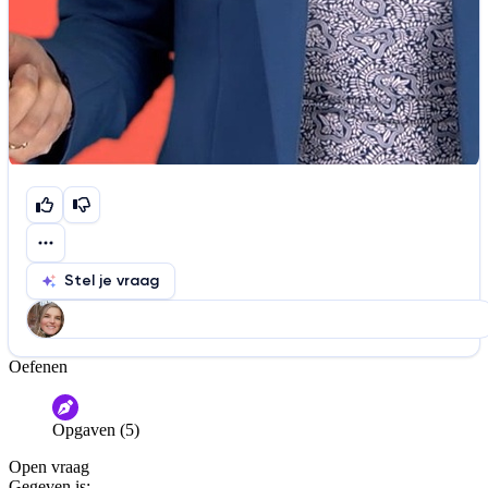
Stel je vraag
Oefenen
Help ons de video te verbeteren
De audio is slecht
De uitleg is onduidelijk
Opgaven (5)
Informatie is onjuist
Er mist informatie
Open vraag
De docent is te langdradig
Gegeven is: