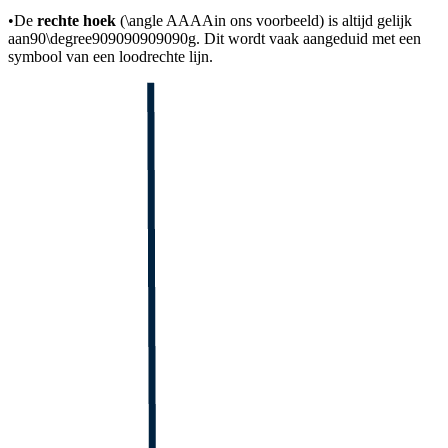
•
De
rechte hoek
(
\angle AAAA
in ons voorbeeld) is altijd gelijk
aan
90\degree909090909090g
. Dit wordt vaak aangeduid met een
symbool van een loodrechte lijn.