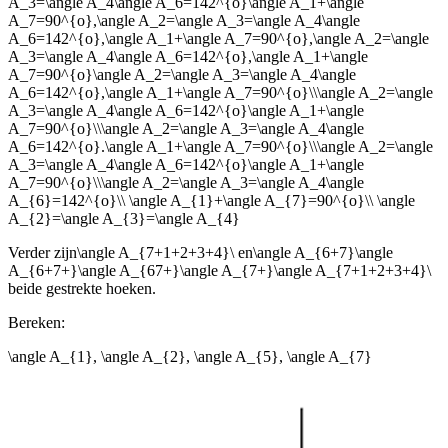
A_3=\angle A_4\angle A_6=142^{o}\angle A_1+\angle
A_7=90^{o},\angle A_2=\angle A_3=\angle A_4\angle
A_6=142^{o},\angle A_1+\angle A_7=90^{o},\angle A_2=\angle
A_3=\angle A_4\angle A_6=142^{o},\angle A_1+\angle
A_7=90^{o}\angle A_2=\angle A_3=\angle A_4\angle
A_6=142^{o},\angle A_1+\angle A_7=90^{o}\\\angle A_2=\angle
A_3=\angle A_4\angle A_6=142^{o}\angle A_1+\angle
A_7=90^{o}\\\angle A_2=\angle A_3=\angle A_4\angle
A_6=142^{o}.\angle A_1+\angle A_7=90^{o}\\\angle A_2=\angle
A_3=\angle A_4\angle A_6=142^{o}\angle A_1+\angle
A_7=90^{o}\\\angle A_2=\angle A_3=\angle A_4\angle
A_{6}=142^{o}\\ \angle A_{1}+\angle A_{7}=90^{o}\\ \angle
A_{2}=\angle A_{3}=\angle A_{4}
Verder zijn
\angle A_{7+1+2+3+4}\
en
\angle A_{6+7}\angle
A_{6+7+}\angle A_{67+}\angle A_{7+}\angle A_{7+1+2+3+4}\
beide gestrekte hoeken.
Bereken:
\angle A_{1}, \angle A_{2}, \angle A_{5}, \angle A_{7}