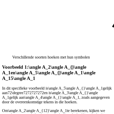
Verschillende soorten hoeken met hun symbolen
Voorbeeld 1:
\angle A_2\angle A_{}\angle
A_1
en
\angle A_5\angle A_{}\angle A_1\angle
A_15\angle A_1
In dit specifieke voorbeeld is
\angle A_5\angle A_{}\angle A_1
gelijk
aan
72\degree7272727272
en is
\angle A_3\angle A_{}\angle
A_1
gelijk aan
\angle A_4\angle A_{}\angle A_1
, zoals aangegeven
door de overeenkomstige tekens in die hoeken.
Om
\angle A_2\angle A_{12}\angle A_1
te berekenen, kijken we