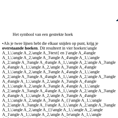
Het symbool van een gestrekte hoek
•
Als je twee lijnen hebt die elkaar snijden op punt
, krijg je
overstaande hoeken
. Dit resulteert in vier hoeken:
\angle
A_1,\,\angle A_2,\angle A_3\text{ en }\angle A_4\angle
A_1,\,\angle A_2,\angle A_3\angle A_4\angle A_1,\,\angle
A_2,\angle A_3\angle A_4\angle A_1,\,\angle A_2,\angle A_3\angle
A_4\angle A_1,\,\angle A_2,\angle A_3\angle A_4\angle
A_1,\,\angle A_2,\angle A_3\angle A_4\angle A_1,\,\angle
A_2,\angle A_3\angle A_4\angle A_1,\,\angle A_2,\angle A_3\angle
A_4\angle A_1,\,\angle A_2,\angle A_3\angle A_4\angle
A_1,\,\angle A_2,\angle A_3\angle A_4\angle A_1,\,\angle
A_2,\angle A_3\angle A_4\angle A_1,\,\angle A_2,\angle A_3\angle
A_4\angle A_1,\,\angle A_2,\angle A_3\angle A_4\angle
A_1,\,\angle A_2,\angle A_3\angle A_{}\angle A_1,\,\angle
A_2,\angle A_3\angle A_1\angle A_1,\,\angle A_2,\angle A_3\angle
A_1,\,\angle A_2,\angle A_{}\angle A_1,\,\angle A_2,\angle
A_1\angle A_1,\,\angle A_2,\angle A_1e\angle A_1,\,\angle