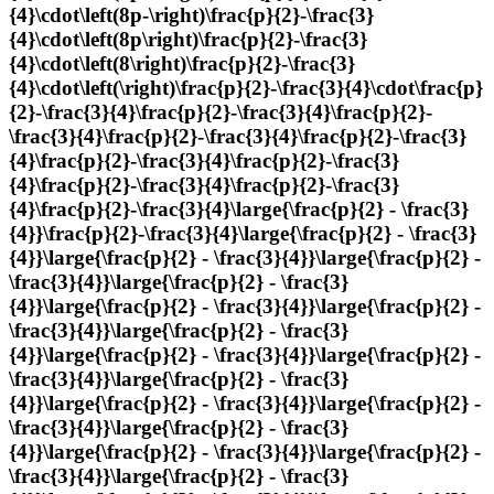
{4}\cdot\left(8p-\right)\frac{p}{2}-\frac{3}
{4}\cdot\left(8p\right)\frac{p}{2}-\frac{3}
{4}\cdot\left(8\right)\frac{p}{2}-\frac{3}
{4}\cdot\left(\right)\frac{p}{2}-\frac{3}{4}\cdot\frac{p}
{2}-\frac{3}{4}\frac{p}{2}-\frac{3}{4}\frac{p}{2}-
\frac{3}{4}\frac{p}{2}-\frac{3}{4}\frac{p}{2}-\frac{3}
{4}\frac{p}{2}-\frac{3}{4}\frac{p}{2}-\frac{3}
{4}\frac{p}{2}-\frac{3}{4}\frac{p}{2}-\frac{3}
{4}\frac{p}{2}-\frac{3}{4}\large{\frac{p}{2} - \frac{3}
{4}}\frac{p}{2}-\frac{3}{4}\large{\frac{p}{2} - \frac{3}
{4}}\large{\frac{p}{2} - \frac{3}{4}}\large{\frac{p}{2} -
\frac{3}{4}}\large{\frac{p}{2} - \frac{3}
{4}}\large{\frac{p}{2} - \frac{3}{4}}\large{\frac{p}{2} -
\frac{3}{4}}\large{\frac{p}{2} - \frac{3}
{4}}\large{\frac{p}{2} - \frac{3}{4}}\large{\frac{p}{2} -
\frac{3}{4}}\large{\frac{p}{2} - \frac{3}
{4}}\large{\frac{p}{2} - \frac{3}{4}}\large{\frac{p}{2} -
\frac{3}{4}}\large{\frac{p}{2} - \frac{3}
{4}}\large{\frac{p}{2} - \frac{3}{4}}\large{\frac{p}{2} -
\frac{3}{4}}\large{\frac{p}{2} - \frac{3}