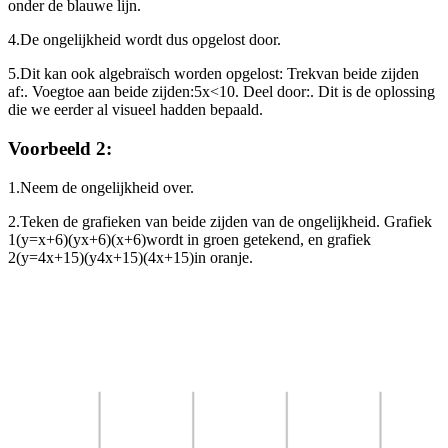
onder de blauwe lijn.
4.
De ongelijkheid wordt dus opgelost door
.
5.
Dit kan ook algebraïsch worden opgelost: Trek
van beide zijden
af:
. Voeg
toe aan beide zijden:
5x<10
. Deel door
:
. Dit is de oplossing
die we eerder al visueel hadden bepaald.
Voorbeeld 2:
1.
Neem de ongelijkheid over.
2.
Teken de grafieken van beide zijden van de ongelijkheid. Grafiek
1
(y=x+6)(yx+6)(x+6)
wordt in groen getekend, en grafiek
2
(y=4x+15)(y4x+15)(4x+15)
in oranje.