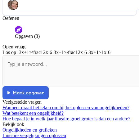
Oefenen
Help ons de video te verbeteren
De audio is slecht
De uitleg is onduidelijk
Opgaven (3)
Informatie is onjuist
Er mist informatie
Open vraag
De docent is te langdradig
Los op
-3x+1>\frac12x-6-3x+1>\frac12x-6-3x+1>1x-6
De uitleg gaat te langzaam
De uitleg gaat te snel
Afspelen werkte niet
Iets anders
Maak opgaven
Veelgestelde vragen
Wanneer draait het teken om bij het oplossen van ongelijkheden?
Wat betekent een ongelijkheid?
Hoe bepaal je in welk jaar lineaire groei groter is dan een andere?
Bekijk ook
Ongelijkheden en grafieken
Lineaire vergelijkingen oplossen