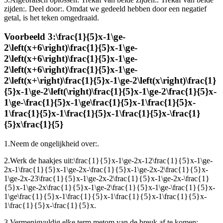
zijden:
. Deel door
:
. Omdat we gedeeld hebben door een negatief
getal, is het teken omgedraaid.
Voorbeeld 3:
\frac{1}{5}x-1\ge-
2\left(x+6\right)\frac{1}{5}x-1\ge-
2\left(x+6\right)\frac{1}{5}x-1\ge-
2\left(x+6\right)\frac{1}{5}x-1\ge-
2\left(x+\right)\frac{1}{5}x-1\ge-2\left(x\right)\frac{1}
{5}x-1\ge-2\left(\right)\frac{1}{5}x-1\ge-2\frac{1}{5}x-
1\ge-\frac{1}{5}x-1\ge\frac{1}{5}x-1\frac{1}{5}x-
1\frac{1}{5}x-1\frac{1}{5}x-1\frac{1}{5}x-\frac{1}
{5}x\frac{1}{5}
1.
Neem de ongelijkheid over:
.
2.
Werk de haakjes uit:
\frac{1}{5}x-1\ge-2x-12\frac{1}{5}x-1\ge-
2x-1\frac{1}{5}x-1\ge-2x-\frac{1}{5}x-1\ge-2x-2\frac{1}{5}x-
1\ge-2x-23\frac{1}{5}x-1\ge-2x-2\frac{1}{5}x-1\ge-2x-\frac{1}
{5}x-1\ge-2x\frac{1}{5}x-1\ge-2\frac{1}{5}x-1\ge-\frac{1}{5}x-
1\ge\frac{1}{5}x-1\frac{1}{5}x-1\frac{1}{5}x-1\frac{1}{5}x-
1\frac{1}{5}x-\frac{1}{5}x
.
3.
Vermenigvuldig elke term met
om van de breuk af te komen:
.