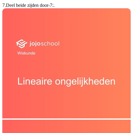
7.
Deel beide zijden door
-7
:
.