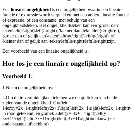
Een
lineaire ongelijkheid
is een ongelijkheid waarin een lineaire
functie of expressie wordt vergeleken met een andere lineaire functie
of expressie, of een constante, met behulp van een
ongelijkheidsteken. Het ongelijkheidsteken kan een 'groter dan'-
teken
\left(>\right)\left(>\right)
, 'kleiner dan'-teken
\left(<\right)<)
,
'groter dan of gelijk aan'-teken
\left(\ge\right)\left(\ge\right)
, of
'kleiner dan of gelijk aan'-teken
\left(\le\right)\left(\le\right)
zijn.
Een voorbeeld van een lineaire ongelijkheid is:
.
Hoe los je een lineaire ongelijkheid op?
Voorbeeld 1:
1.
Neem de ongelijkheid over.
2.
Om dit te verduidelijken, tekenen we de grafieken van beide
zijden van de ongelijkheid. Grafiek
1
\left(y=2x+1\right)\left(y2x+1\right)\left(2x+1\right)\left(2x+1\right)
in rood getekend, en grafiek 2
\left(y=-3x+11\right)\left(y-
3x+11\right)\left(-3x+11\right)\left(-3x+11\right)
in blauw (zie
onderstaande afbeelding).