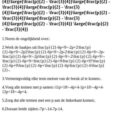
{4}}\large{\frac{p}{2} - \frac{3}{4}}\large{\frac{p}{2} -
\frac{3}{4}}\large{\frac{p}{2} - \frac{3}
{4}}\large{\frac{p}{2} - \frac{3}{4}}\large{\frac{p}{2} -
\frac{3}{4}}\large{\frac{p}{2} - \frac{3}
{4}}\large{\frac{p}{2} - \frac{3}{4}} \large{\frac{p}{2}
- \frac{3}{4}}
1.
Neem de ongelijkheid over:
.
2.
Werk de haakjes uit:
\frac{p}{2}-6p+9>-2p+2\frac{p}
{2}-6p+9>-2p2\frac{p}{2}-6p+9>-2p-2\frac{p}{2}-6p+9>-2p-
\frac{p}{2}-6p+9>-2p\frac{p}{2}-6p+9>-2\frac{p}{2}-6p+9>-
\frac{p}{2}-6p+9>\frac{p}{2}-6p+9\frac{p}{2}-6p+9?\frac{p}
{2}-6p+9\frac{p}{2}-6p+\frac{p}{2}-6p\frac{p}{2}-6\frac{p}
{2}-
.
3.
Vermenigvuldig elke term met
om van de breuk af te komen:
.
4.
Voeg alle termen met p samen:
-11p+18>-4p+4-1p+18>-4p+4-
12p+18>-4p+4
.
5.
Zorg dat alle termen met een p aan de linkerkant komen:
.
6.
Doe
aan beide zijden:
-7p>-14-7p-14
.