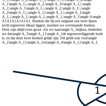
A_1\angle A_1,\,\angle A_2,\angle A_1e\angle A_1,\,\angle
A_2,\angle A_1\angle A_1,\,\angle A_2,\angle A_1,\,\angle
A_2\angle A_1,\,\angle A_{}\angle A_1,\,\angle A_1\angle
A_1,\,\angle A_1,\angle A_1,\angle A_1,\angle A_1\angle A\angle
A1A1A1A1A1A1
. Hoeken die bij een snijpunt van twee lijnen
recht tegenover elkaar liggen, noemen we overstaande hoeken.
Deze zijn altijd even groot. Als we naar
\angle A_1
kijken, bedoelen
we dat
\angle A_3\angle A_{}\angle A_1
de tegenoverliggende hoek
is, en dat deze twee hoeken gelijk zijn. Dit geldt ook voor
\angle
A_2\angle A_{}\angle A_1
en
\angle A_4\angle A_{}\angle A_1
.