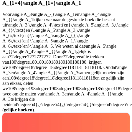
A_{1=4}\angle A_{1=}\angle A_1
Voor
\angle A_3\angle A_{}\angle A_1
en
\angle A_4\angle
A_{}\angle A_1
kijken we naar de gestrekte hoek die bestaat
uit
\angle A_3,\,\angle A_4\,\text{en}\,\angle A_5\angle A_3,\,\angle
A_{}\,\text{en}\,\angle A_5\angle A_3,\,\angle
A_6\,\text{en}\,\angle A_5\angle A_{},\,\angle
A_6\,\text{en}\,\angle A_5\angle A_1,\,\angle
A_6\,\text{en}\,\angle A_5
. We weten al dat
\angle A_5\angle
A_{}\angle A_4\angle A_{}\angle A_1
gelijk is
aan
72\degree7272727272
. Door
72\degree
af te trekken
van
180\degree180180180180180180180180
, krijgen
we
108\degree18\degree118\degree118118118118118
. Omdat
\angle
A_3
en
\angle A_4\angle A_{}\angle A_3
samen gelijk moeten zijn
aan
108\degree18\degree118\degree118118118118
en ze gelijk zijn
aan elkaar, delen
we
108\degree198\degree1908\degree1908\degree18\degree118\degr
twee om de maten van
\angle A_3
en
\angle A_4\angle A_{}\angle
A_3
te krijgen die
beide
54\degree54{,}\degree54{,}5\degree54{,}\degree54\degree5\d
(
gelijke hoeken
).