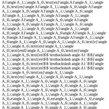
A1\angle A_1,\,\angle A_6\,\text{en}\angle,A1\angle A_1,\,\angle
A_6\,\text{en}\angle A1\angle A_1,\,\angle A_6\,\angle A1\angle
A_1,\,\angle A_6\,\angle A1\angle A_1,\,\angle A_6\,\angle
A1\angle A_1,\,\angle A_6\,\angle A1\angle A_1,\,\angle
A_6\,\angle A1\angle A_1,\,\angle A_6\,\angle A1\angle
A_1,\,\angle A_6\,\angle A1\angle A_1,\,\angle A_6\,\angle
A1\angle A_1,\,\angle A_6\,\angle A1\angle A_1,\,\angle
A_6\,\angle A1\angle A_1,\,\angle A_6\angle A1\angle A_1,\,\angle
A_6\angle A1\angle A_1,\,\angle A_6\angle A1\angle A_1,\,\angle
A_6\angle A_1,\,\angle A_6\,\angle A_1,\,\angle A_6\,\text{e}\angle
A_1,\,\angle A_6\,\text{en}\angle A_1,\,\angle
A_6\,\text{end}\angle A_1,\,\angle A_6\,\text{en}\angle
A_1,\,\angle A_6\,\text{en\$\$ \textbackslash angle A1 \$\$}\angle
A_1,\,\angle A_6\,\text{en\$\$ \textbackslash angle A1 \$\$}\angle
A_1,\,\angle A_6\,\text{en\$\$ \textbackslash angle A1 \$\$}\angle
A_1,\,\angle A_6\,\text{en\$\$ \textbackslash angle A1 \$\$}\angle
A_1,\,\angle A_6\,\text{en}\angle A_1,\,\angle
A_6\,\text{en}\\angle A_1,\,\angle A_6\,\angle A_1,\,\angle
A_6\,\angle A_1,\,\angle A_6\,\angle A_1,\,\angle A_6\,\angle
A_1,\,\angle A_6\,\angle A_1,\,\angle A_6\,\angle A_1,\,\angle
A_6\,\angle A_1,\,\angle A_6\,\angle A_1,\,\angle A_6\,\angle
A_1,\,\angle A_6\,\angle A_1,\,\angle A_6\,\angle A_1,\,\angle
A_6\,e\angle A_1,\,\angle A_6\,en\angle A_1,\,\angle A_6\,e\angle
A_1,\,\angle A_6\,\angle A_1,\,\angle A_6\,\angle A_1,\,\angle
A_6\,\angle A_1,\,\angle A_6\,\angle A_1,\,\angle A_6\,\angle