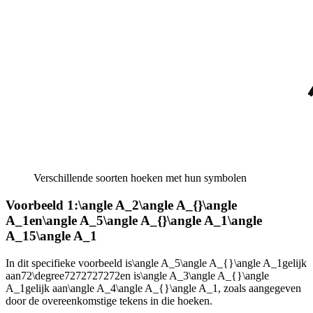
Verschillende soorten hoeken met hun symbolen
Voorbeeld 1:
\angle A_2\angle A_{}\angle
A_1
en
\angle A_5\angle A_{}\angle A_1\angle
A_15\angle A_1
In dit specifieke voorbeeld is
\angle A_5\angle A_{}\angle A_1
gelijk
aan
72\degree7272727272
en is
\angle A_3\angle A_{}\angle
A_1
gelijk aan
\angle A_4\angle A_{}\angle A_1
, zoals aangegeven
door de overeenkomstige tekens in die hoeken.