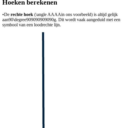
Hoeken berekenen
•
De
rechte hoek
(
\angle AAAA
in ons voorbeeld) is altijd gelijk
aan
90\degree909090909090g
. Dit wordt vaak aangeduid met een
symbool van een loodrechte lijn.