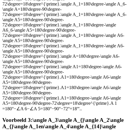
72\degree=18\degree^{\prime}.\angle A_1=180\degree-\angle A_6-
\angle A=180\degree-90\degree-
72\degree=18\degree^{\prime}.\angle A_1=180\degree-\angle A_6-
\angle A5=180\degree-90\degree-
72\degree=18\degree^{\prime}.\angle A_1=180\degree-\angle
A6_6-\angle A5=180\degree-90\degree-
72\degree=18\degree^{\prime}.\angle A_1=180\degree-\angle A6-
\angle A5=180\degree-90\degree-
72\degree=18\degree^{\prime}.\angle A_1=180\degree-\angle A6-
\angle A5=180\degree-90\degree-
72\degree=18\degree^{\prime}.\angle A=180\degree-\angle A6-
\angle A5=180\degree-90\degree-
72\degree=18\degree^{\prime}.\angle A1=180\degree-\angle A6-
\angle A5=180\degree-90\degree-
72\degree=18\degree^{\prime}.A1=180\degree-\angle A6-\angle
A5=180\degree-90\degree-
72\degree=18\degree^{\prime}.A1=180\degree-\angle A6-\angle
A5=180\degree-90\degree-
72\degree=18\degree^{\prime}.A1=180\degree-\angle A6-\angle
A5=180\degree-90\degree-72\degree=18\degree^{\prime}.A 1 ​
=180°−∠A 6 ​ −∠A 5 ​ =180°−90°−72°=18°'.
.
Voorbeeld 3:
\angle A_3\angle A_{}\angle A_2\angle
A_{}\angle A_1
en
\angle A_4\angle A_{14}\angle