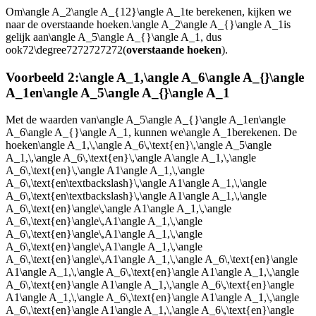
Om
\angle A_2\angle A_{12}\angle A_1
te berekenen, kijken we
naar de overstaande hoeken.
\angle A_2\angle A_{}\angle A_1
is
gelijk aan
\angle A_5\angle A_{}\angle A_1
, dus
ook
72\degree7272727272
(
overstaande hoeken
).
Voorbeeld 2:
\angle A_1
,
\angle A_6\angle A_{}\angle
A_1
en
\angle A_5\angle A_{}\angle A_1
Met de waarden van
\angle A_5\angle A_{}\angle A_1
en
\angle
A_6\angle A_{}\angle A_1
, kunnen we
\angle A_1
berekenen. De
hoeken
\angle A_1,\,\angle A_6\,\text{en}\,\angle A_5\angle
A_1,\,\angle A_6\,\text{en}\,\angle A\angle A_1,\,\angle
A_6\,\text{en}\,\angle A1\angle A_1,\,\angle
A_6\,\text{en\textbackslash}\,\angle A1\angle A_1,\,\angle
A_6\,\text{en\textbackslash}\,\angle A1\angle A_1,\,\angle
A_6\,\text{en}\angle\,\angle A1\angle A_1,\,\angle
A_6\,\text{en}\angle\,A1\angle A_1,\,\angle
A_6\,\text{en}\angle\,A1\angle A_1,\,\angle
A_6\,\text{en}\angle\,A1\angle A_1,\,\angle
A_6\,\text{en}\angle\,A1\angle A_1,\,\angle A_6\,\text{en}\angle
A1\angle A_1,\,\angle A_6\,\text{en}\angle A1\angle A_1,\,\angle
A_6\,\text{en}\angle A1\angle A_1,\,\angle A_6\,\text{en}\angle
A1\angle A_1,\,\angle A_6\,\text{en}\angle A1\angle A_1,\,\angle
A_6\,\text{en}\angle A1\angle A_1,\,\angle A_6\,\text{en}\angle