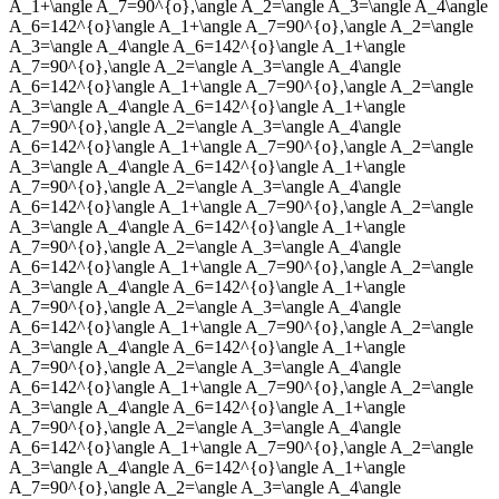
A_1+\angle A_7=90^{o},\angle A_2=\angle A_3=\angle A_4\angle
A_6=142^{o}\angle A_1+\angle A_7=90^{o},\angle A_2=\angle
A_3=\angle A_4\angle A_6=142^{o}\angle A_1+\angle
A_7=90^{o},\angle A_2=\angle A_3=\angle A_4\angle
A_6=142^{o}\angle A_1+\angle A_7=90^{o},\angle A_2=\angle
A_3=\angle A_4\angle A_6=142^{o}\angle A_1+\angle
A_7=90^{o},\angle A_2=\angle A_3=\angle A_4\angle
A_6=142^{o}\angle A_1+\angle A_7=90^{o},\angle A_2=\angle
A_3=\angle A_4\angle A_6=142^{o}\angle A_1+\angle
A_7=90^{o},\angle A_2=\angle A_3=\angle A_4\angle
A_6=142^{o}\angle A_1+\angle A_7=90^{o},\angle A_2=\angle
A_3=\angle A_4\angle A_6=142^{o}\angle A_1+\angle
A_7=90^{o},\angle A_2=\angle A_3=\angle A_4\angle
A_6=142^{o}\angle A_1+\angle A_7=90^{o},\angle A_2=\angle
A_3=\angle A_4\angle A_6=142^{o}\angle A_1+\angle
A_7=90^{o},\angle A_2=\angle A_3=\angle A_4\angle
A_6=142^{o}\angle A_1+\angle A_7=90^{o},\angle A_2=\angle
A_3=\angle A_4\angle A_6=142^{o}\angle A_1+\angle
A_7=90^{o},\angle A_2=\angle A_3=\angle A_4\angle
A_6=142^{o}\angle A_1+\angle A_7=90^{o},\angle A_2=\angle
A_3=\angle A_4\angle A_6=142^{o}\angle A_1+\angle
A_7=90^{o},\angle A_2=\angle A_3=\angle A_4\angle
A_6=142^{o}\angle A_1+\angle A_7=90^{o},\angle A_2=\angle
A_3=\angle A_4\angle A_6=142^{o}\angle A_1+\angle
A_7=90^{o},\angle A_2=\angle A_3=\angle A_4\angle