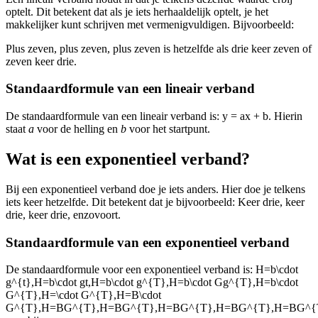
optelt. Dit betekent dat als je iets herhaaldelijk optelt, je het
makkelijker kunt schrijven met vermenigvuldigen. Bijvoorbeeld:
Plus zeven, plus zeven, plus zeven is hetzelfde als drie keer zeven of
zeven keer drie.
Standaardformule van een lineair verband
De standaardformule van een lineair verband is: y = ax + b. Hierin
staat
a
voor de helling en
b
voor het startpunt.
Wat is een exponentieel verband?
Bij een exponentieel verband doe je iets anders. Hier doe je telkens
iets keer hetzelfde. Dit betekent dat je bijvoorbeeld: Keer drie, keer
drie, keer drie, enzovoort.
Standaardformule van een exponentieel verband
De standaardformule voor een exponentieel verband is:
H=b\cdot
g^{t},H=b\cdot gt,H=b\cdot g^{T},H=b\cdot Gg^{T},H=b\cdot
G^{T},H=\cdot G^{T},H=B\cdot
G^{T},H=BG^{T},H=BG^{T},H=BG^{T},H=BG^{T},H=BG^{