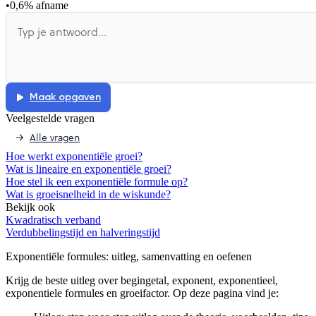
•
0,6% afname
Maak opgaven
Veelgestelde vragen
Alle vragen
Hoe werkt exponentiële groei?
Wat is lineaire en exponentiële groei?
Hoe stel ik een exponentiële formule op?
Wat is groeisnelheid in de wiskunde?
Bekijk ook
Kwadratisch verband
Verdubbelingstijd en halveringstijd
Exponentiële formules
: uitleg, samenvatting en oefenen
Krijg de beste uitleg over begingetal, exponent, exponentieel,
exponentiele formules en groeifactor.
Op deze pagina vind je: