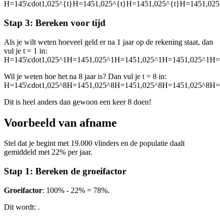
H=145\cdot1,025^{t}H=1451,025^{t}H=1451,025^{t}H=1451,025
Stap 3: Bereken voor tijd
Als je wilt weten hoeveel geld er na 1 jaar op de rekening staat, dan
vul je t = 1 in:
H=145\cdot1,025^1H=1451,025^1H=1451,025^1H=1451,025^1H=
Wil je weten hoe het na 8 jaar is? Dan vul je t = 8 in:
H=145\cdot1,025^8H=1451,025^8H=1451,025^8H=1451,025^8H=
Dit is heel anders dan gewoon een keer 8 doen!
Voorbeeld van afname
Stel dat je begint met 19.000 vlinders en de populatie daalt
gemiddeld met 22% per jaar.
Stap 1: Bereken de groeifactor
Groeifactor
: 100% - 22% = 78%.
Dit wordt:
.