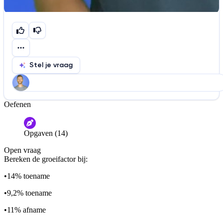
Stel je vraag
Oefenen
Help ons de video te verbeteren
De audio is slecht
De uitleg is onduidelijk
Opgaven (14)
Informatie is onjuist
Er mist informatie
Open vraag
De docent is te langdradig
Bereken de groeifactor bij:
De uitleg gaat te langzaam
De uitleg gaat te snel
•
14% toename
Afspelen werkte niet
Iets anders
•
9,2% toename
•
11% afname