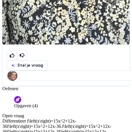
Stel je vraag
Oefenen
Help ons de video te verbeteren
De audio is slecht
De uitleg is onduidelijk
Opgaven (4)
Informatie is onjuist
Er mist informatie
Open vraag
De docent is te langdradig
Differentieer
f\left(x\right)=15x^2+12x-
36f\left(x\right)=15x^2+12x-36.f\left(x\right)=15x^2+12x-
De uitleg gaat te langzaam
De uitleg gaat te snel
36f\left(x\right)=15x^2+12x-3f\left(x\right)=15x^2+12x-