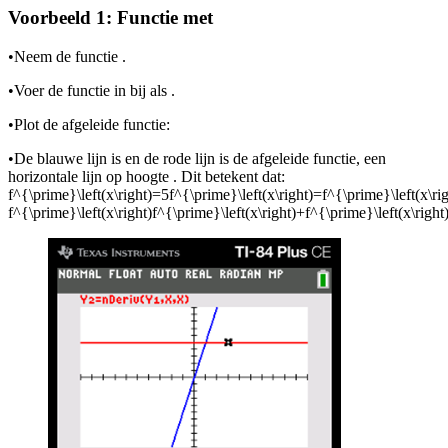
Voorbeeld 1: Functie met
•
Neem de functie
.
•
Voer de functie in bij
als
.
•
Plot de afgeleide functie:
•
De blauwe lijn is
en de rode lijn is de afgeleide functie, een
horizontale lijn op hoogte
. Dit betekent dat:
f^{\prime}\left(x\right)=5f^{\prime}\left(x\right)=f^{\prime}\left(x\rig
f^{\prime}\left(x\right)f^{\prime}\left(x\right)+f^{\prime}\left(x\right)f^{\p