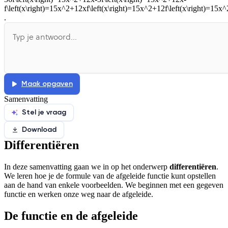
f\left(x\right)=15x^2+12xf\left(x\right)=15x^2+12f\left(x\right)=15x^2+1f\
Afspelen werkte niet
Iets anders
.
Maak opgaven
Samenvatting
Stel je vraag
Download
Differentiëren
In deze samenvatting gaan we in op het onderwerp
differentiëren
.
We leren hoe je de formule van de afgeleide functie kunt opstellen
aan de hand van enkele voorbeelden. We beginnen met een gegeven
functie en werken onze weg naar de afgeleide.
De functie en de afgeleide