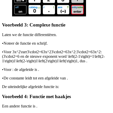
Voorbeeld 3: Complexe functie
Laten we de functie
differentiëren.
•
Noteer de functie en schrijf
.
•
Voor
3x^2\rarr3\cdot2=63x^23\cdot2=63x^2:3\cdot2=63x^2:
(3\cdot2=6
en de nieuwe exponent word
\left(2-1\right)=1\left(2-
1\right)1\left(2-\right)1\left(2\right)1\left(\right)1
, dus
.
•
Voor
: de afgeleide is
.
•
De constante
leidt tot een afgeleide van
.
De uiteindelijke afgeleide functie is:
Voorbeeld 4: Functie met haakjes
Een andere functie is
.