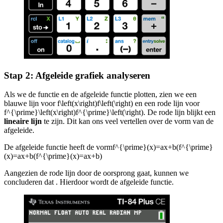
Stap 2: Afgeleide grafiek analyseren
Als we de functie en de afgeleide functie plotten, zien we een
blauwe lijn voor
f\left(x\right)f\left(\right)
en een rode lijn voor
f^{\prime}\left(x\right)f^{\prime}\left(\right)
. De rode lijn blijkt een
lineaire lijn
te zijn. Dit kan ons veel vertellen over de vorm van de
afgeleide.
De afgeleide functie heeft de vorm
f^{\prime}(x)=ax+b(f^{\prime}
(x)=ax+b(f^{\prime}(x)=ax+b)
Aangezien de rode lijn door de oorsprong gaat, kunnen we
concluderen dat
. Hierdoor wordt de afgeleide functie
.