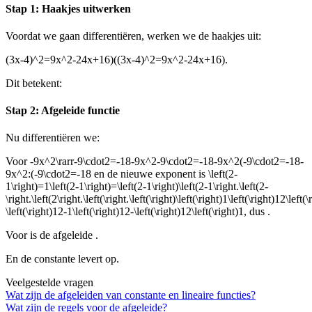
Stap 1: Haakjes uitwerken
Voordat we gaan differentiëren, werken we de haakjes uit:
(3x-4)^2=9x^2-24x+16)((3x-4)^2=9x^2-24x+16)
.
Dit betekent:
Stap 2: Afgeleide functie
Nu differentiëren we:
Voor
-9x^2\rarr-9\cdot2=-18-9x^2-9\cdot2=-18-9x^2(-9\cdot2=-18-
9x^2:(-9\cdot2=-18
en de nieuwe exponent is
\left(2-
1\right)=1\left(2-1\right)=\left(2-1\right)\left(2-1\right.\left(2-
\right.\left(2\right.\left(\right.\left(\right)\left(\right)1\left(\right)12\left(
\left(\right)12-1\left(\right)12-\left(\right)12\left(\right)1
, dus
.
Voor
is de afgeleide
.
En de constante
levert
op.
Veelgestelde vragen
Wat zijn de afgeleiden van constante en lineaire functies?
Wat zijn de regels voor de afgeleide?