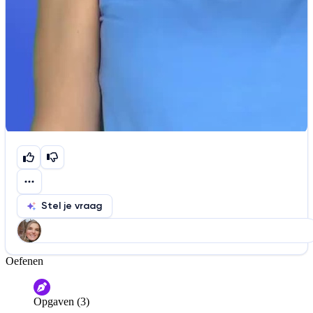
Stel je vraag
Oefenen
Help ons de video te verbeteren
De audio is slecht
De uitleg is onduidelijk
Opgaven (3)
Informatie is onjuist
Er mist informatie