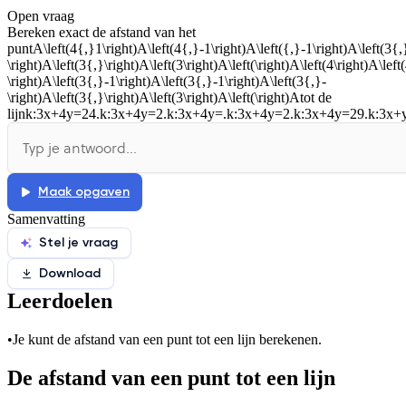
Open vraag
De docent is te langdradig
Bereken exact de afstand van het
punt
A\left(4{,}1\right)A\left(4{,}-1\right)A\left({,}-1\right)A\left(3{,
De uitleg gaat te langzaam
De uitleg gaat te snel
\right)A\left(3{,}\right)A\left(3\right)A\left(\right)A\left(4\right)A\left
\right)A\left(3{,}-1\right)A\left(3{,}-1\right)A\left(3{,}-
Afspelen werkte niet
Iets anders
\right)A\left(3{,}\right)A\left(3\right)A\left(\right)A
tot de
lijn
k:3x+4y=24.k:3x+4y=2.k:3x+4y=.k:3x+4y=2.k:3x+4y=29.k:3x+
Maak opgaven
Samenvatting
Stel je vraag
Download
Leerdoelen
•
Je kunt de afstand van een punt tot een lijn berekenen.
De afstand van een punt tot een lijn