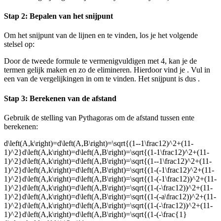
Stap 2: Bepalen van het snijpunt
Om het snijpunt
van de lijnen
en
te vinden, los je het volgende
stelsel op:
Door de tweede formule te vermenigvuldigen met 4, kan je de
termen gelijk maken en zo de
elimineren. Hierdoor vind je
. Vul
in
een van de vergelijkingen in om
te vinden. Het snijpunt
is dus
.
Stap 3: Berekenen van de afstand
Gebruik de stelling van Pythagoras om de afstand tussen
en
te
berekenen:
d\left(A,k\right)=d\left(A,B\right)=\sqrt{(1--1\frac12)^2+(11-
1)^2}d\left(A,k\right)=d\left(A,B\right)=\sqrt{(1-1\frac12)^2+(11-
1)^2}d\left(A,k\right)=d\left(A,B\right)=\sqrt{(1--1\frac12)^2+(11-
1)^2}d\left(A,k\right)=d\left(A,B\right)=\sqrt{(1-(-1\frac12)^2+(11-
1)^2}d\left(A,k\right)=d\left(A,B\right)=\sqrt{(1-(-1\frac12))^2+(11-
1)^2}d\left(A,k\right)=d\left(A,B\right)=\sqrt{(1-(-\frac12))^2+(11-
1)^2}d\left(A,k\right)=d\left(A,B\right)=\sqrt{(1-(-a\frac12))^2+(11-
1)^2}d\left(A,k\right)=d\left(A,B\right)=\sqrt{(1-(-\frac12))^2+(11-
1)^2}d\left(A,k\right)=d\left(A,B\right)=\sqrt{(1-(-\frac{1}