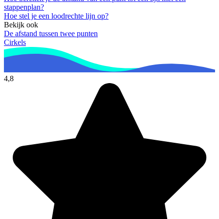
stappenplan?
Hoe stel je een loodrechte lijn op?
Bekijk ook
De afstand tussen twee punten
Cirkels
4,8