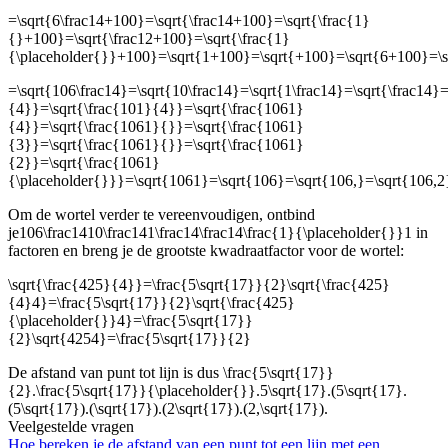
=\sqrt{6\frac14+100}=\sqrt{\frac14+100}=\sqrt{\frac{1}
{}+100}=\sqrt{\frac12+100}=\sqrt{\frac{1}
{\placeholder{}}+100}=\sqrt{1+100}=\sqrt{+100}=\sqrt{6+100}=\
=\sqrt{106\frac14}=\sqrt{10\frac14}=\sqrt{1\frac14}=\sqrt{\frac14}=
{4}}=\sqrt{\frac{101}{4}}=\sqrt{\frac{1061}
{4}}=\sqrt{\frac{1061}{}}=\sqrt{\frac{1061}
{3}}=\sqrt{\frac{1061}{}}=\sqrt{\frac{1061}
{2}}=\sqrt{\frac{1061}
{\placeholder{}}}=\sqrt{1061}=\sqrt{106}=\sqrt{106,}=\sqrt{106,2
Om de wortel verder te vereenvoudigen, ontbind
je
106\frac1410\frac141\frac14\frac14\frac{1}{\placeholder{}}1
in
factoren en breng je de grootste kwadraatfactor voor de wortel:
\sqrt{\frac{425}{4}}=\frac{5\sqrt{17}}{2}\sqrt{\frac{425}
{4}4}=\frac{5\sqrt{17}}{2}\sqrt{\frac{425}
{\placeholder{}}4}=\frac{5\sqrt{17}}
{2}\sqrt{4254}=\frac{5\sqrt{17}}{2}
De afstand van punt
tot lijn
is dus
\frac{5\sqrt{17}}
{2}.\frac{5\sqrt{17}}{\placeholder{}}.5\sqrt{17}.(5\sqrt{17}.
(5\sqrt{17}).(\sqrt{17}).(2\sqrt{17}).(2,\sqrt{17}).
Veelgestelde vragen
Hoe bereken je de afstand van een punt tot een lijn met een