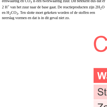
eenwaardig en CO
is een tweewaardig zuur. Dit betekent dus dat er
3
+
2 H
van het zuur naar de base gaat. De reactieproducten zijn 2H
O
2
en H
CO
. Ten slotte moet gekeken worden of de stoffen een
2
3
neerslag vormen en dat is in dit geval niet zo.