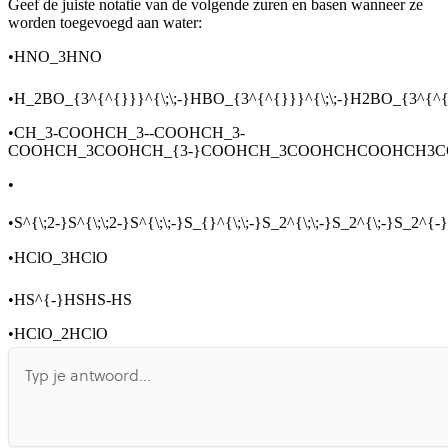
Geef de juiste notatie van de volgende zuren en basen wanneer ze
Afspelen werkte niet
Iets anders
worden toegevoegd aan water:
•
HNO_3HNO
•
H_2BO_{3^{^{}}}^{\;\;-}HBO_{3^{^{}}}^{\;\;-}H2BO_{3^{
•
CH_3-COOHCH_3--COOHCH_3-
COOHCH_3COOHCH_{3-}COOHCH_3COOHCHCOOHCH3
•
•
S^{\;2-}S^{\;\;2-}S^{\;\;-}S_{}^{\;\;-}S_2^{\;\;-}S_2^{\;-}S_2^
•
HClO_3HClO
•
HS^{-}HSHS-HS
•
HClO_2HClO