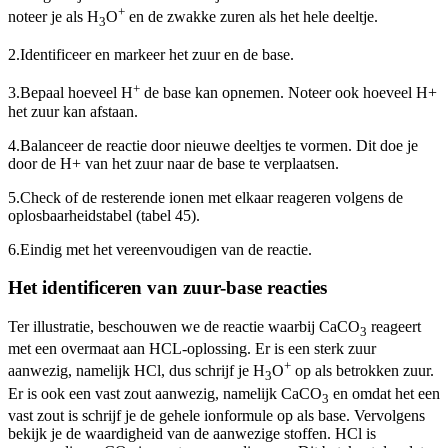
+
noteer je als H
O
en de zwakke zuren als het hele deeltje.
3
2.
Identificeer en markeer het zuur en de base.
+
3.
Bepaal hoeveel H
de base kan opnemen. Noteer ook hoeveel H+
het zuur kan afstaan.
4.
Balanceer de reactie door nieuwe deeltjes te vormen. Dit doe je
door de H+ van het zuur naar de base te verplaatsen.
5.
Check of de resterende ionen met elkaar reageren volgens de
oplosbaarheidstabel (tabel 45).
6.
Eindig met het vereenvoudigen van de reactie.
Het identificeren van zuur-base reacties
Ter illustratie, beschouwen we de reactie waarbij CaCO
reageert
3
met een overmaat aan HCL-oplossing. Er is een sterk zuur
+
aanwezig, namelijk HCl, dus schrijf je H
O
op als betrokken zuur.
3
Er is ook een vast zout aanwezig, namelijk CaCO
en omdat het een
3
vast zout is schrijf je de gehele ionformule op als base. Vervolgens
bekijk je de waardigheid van de aanwezige stoffen. HCl is