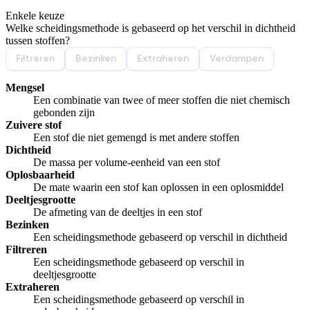
Enkele keuze
De uitleg gaat te langzaam
De uitleg gaat te snel
Welke scheidingsmethode is gebaseerd op het verschil in dichtheid
Afspelen werkte niet
Iets anders
tussen stoffen?
Filtreren
Bezinken
Extraheren
Verdampen
Mengsel
Een combinatie van twee of meer stoffen die niet chemisch
gebonden zijn
Zuivere stof
Een stof die niet gemengd is met andere stoffen
Dichtheid
De massa per volume-eenheid van een stof
Oplosbaarheid
De mate waarin een stof kan oplossen in een oplosmiddel
Deeltjesgrootte
De afmeting van de deeltjes in een stof
Bezinken
Een scheidingsmethode gebaseerd op verschil in dichtheid
Filtreren
Een scheidingsmethode gebaseerd op verschil in
deeltjesgrootte
Extraheren
Een scheidingsmethode gebaseerd op verschil in