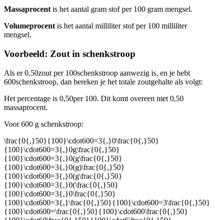
Massaprocent
is het aantal gram stof per 100 gram mengsel.
Volumeprocent
is het aantal milliliter stof per 100 milliliter
mengsel.
Voorbeeld: Zout in schenkstroop
Als er 0,50
zout per 100
schenkstroop aanwezig is, en je hebt
600
schenkstroop, dan bereken je het totale zoutgehalte als volgt:
Het percentage is 0,50
per 100
. Dit komt overeen met 0,50
massaprocent.
Voor 600 g schenkstroop:
\frac{0{,}50}{100}\cdot600=3{,}0\frac{0{,}50}
{100}\cdot600=3{,}0g\frac{0{,}50}
{100}\cdot600=3{,}0(g\frac{0{,}50}
{100}\cdot600=3{,}0(g)\frac{0{,}50}
{100}\cdot600=3{,}0(g\frac{0{,}50}
{100}\cdot600=3{,}0(\frac{0{,}50}
{100}\cdot600=3{,}0\frac{0{,}50}
{100}\cdot600=3{,}\frac{0{,}50}{100}\cdot600=3\frac{0{,}50}
{100}\cdot600=\frac{0{,}50}{100}\cdot600\frac{0{,}50}