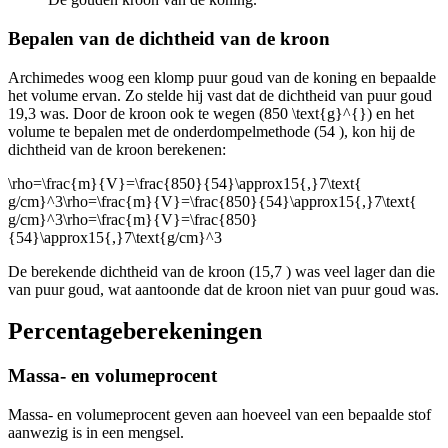
Bepalen van de dichtheid van de kroon
Archimedes woog een klomp puur goud van de koning en bepaalde
het volume ervan. Zo stelde hij vast dat de dichtheid van puur goud
19,3
was. Door de kroon ook te wegen (850
\text{g}^{}
) en het
volume te bepalen met de onderdompelmethode (54
), kon hij de
dichtheid van de kroon berekenen:
\rho=\frac{m}{V}=\frac{850}{54}\approx15{,}7\text{
g/cm}^3\rho=\frac{m}{V}=\frac{850}{54}\approx15{,}7\text{
g/cm}^3\rho=\frac{m}{V}=\frac{850}
{54}\approx15{,}7\text{g/cm}^3
De berekende dichtheid van de kroon (15,7
) was veel lager dan die
van puur goud, wat aantoonde dat de kroon niet van puur goud was.
Percentageberekeningen
Massa- en volumeprocent
Massa- en volumeprocent geven aan hoeveel van een bepaalde stof
aanwezig is in een mengsel.