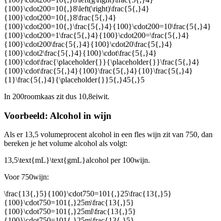
{100}\cdot200=10{,}8\left(\right)\frac{5{,}4}
{100}\cdot200=10{,}8\frac{5{,}4}
{100}\cdot200=10{,}\frac{5{,}4}{100}\cdot200=10\frac{5{,}4}
{100}\cdot200=1\frac{5{,}4}{100}\cdot200=\frac{5{,}4}
{100}\cdot200\frac{5{,}4}{100}\cdot20\frac{5{,}4}
{100}\cdot2\frac{5{,}4}{100}\cdot\frac{5{,}4}
{100}\cdot\frac{\placeholder{}}{\placeholder{}}\frac{5{,}4}
{100}\cdot\frac{5{,}4}{100}\frac{5{,}4}{10}\frac{5{,}4}
{1}\frac{5{,}4}{\placeholder{}}5{,}45{,}5
In 200
roomkaas zit dus 10,8
eiwit.
Voorbeeld: Alcohol in wijn
Als er 13,5 volumeprocent alcohol in een fles wijn zit van 750
, dan
bereken je het volume alcohol als volgt:
13,5
\text{mL}\text{gmL}
alcohol per 100
wijn.
Voor 750
wijn:
\frac{13{,}5}{100}\cdot750=101{,}25\frac{13{,}5}
{100}\cdot750=101{,}25m\frac{13{,}5}
{100}\cdot750=101{,}25ml\frac{13{,}5}
{100}\cdot750=101{,}25m\frac{13{,}5}