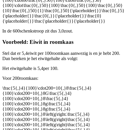
{100}\cdot60\frac{0{,}50}{100}\cdot6\frac{0{,}50}
{100}\cdot\frac{0{,}50}{100}\frac{0{,}50}{100}\frac{0{,}50}
{10}\frac{0{,}50}{1}\frac{0{,}50}{\placeholder{}}\frac{0{,}5}
{\placeholder{}}\frac{0{,}}{\placeholder{}}\frac{0}
{\placeholder{}}\frac{\placeholder{}}{\placeholder{}}
In de 600
schenkstroop zit dus 3,0
zout.
Voorbeeld: Eiwit in roomkaas
Stel dat er 5,4
eiwit per 100
roomkaas aanwezig is en je hebt 200
.
Dan bereken je het eiwitgehalte als volgt:
Het eiwitgehalte is 5,4
per 100
.
Voor 200
roomkaas:
\frac{5{,}4}{100}\cdot200=10{,}8\frac{5{,}4}
{100}\cdot200=10{,}8G\frac{5{,}4}
{100}\cdot200=10{,}8\frac{5{,}4}
{100}\cdot200=10{,}8g\frac{5{,}4}
{100}\cdot200=10{,}8g\frac{5{,}4}
{100}\cdot200=10{,}8\left(g\right.\frac{5{,}4}
{100}\cdot200=10{,}8\left(g\right)\frac{5{,}4}
{100}\cdot200=10{,}8\left(g\right)\frac{5{,}4}
{100}\cdot200=10{,}8\left(g\right)\frac{5{,}4}