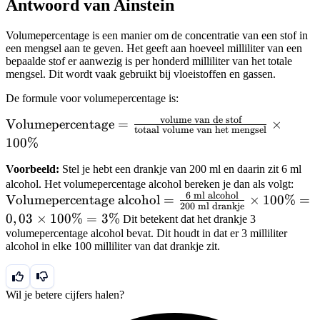
Antwoord van Ainstein
Volumepercentage is een manier om de concentratie van een stof in
een mengsel aan te geven. Het geeft aan hoeveel milliliter van een
bepaalde stof er aanwezig is per honderd milliliter van het totale
mengsel. Dit wordt vaak gebruikt bij vloeistoffen en gassen.
De formule voor volumepercentage is:
volume van de stof
\text{Volumepercentage}
Volumepercentage
=
×
totaal volume van het mengsel
= \frac{\text{volume
100%
van de stof}}
Voorbeeld:
Stel je hebt een drankje van 200 ml en daarin zit 6 ml
{\text{totaal volume van
\te
alcohol. Het volumepercentage alcohol bereken je dan als volgt:
het mengsel}} \times
6
ml alcohol
alco
Volumepercentage alcohol
=
×
100%
=
100\%
200
ml drankje
\tex
0
,
03
×
100%
=
3%
Dit betekent dat het drankje 3
\tex
volumepercentage alcohol bevat. Dit houdt in dat er 3 milliliter
alcohol in elke 100 milliliter van dat drankje zit.
\tim
\ti
Wil je betere cijfers halen?