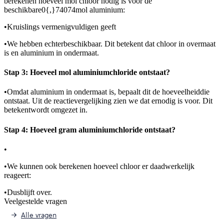
berekenen hoeveel mol chloor nodig is voor de
beschikbare
0{,}74074
mol aluminium:
•
Kruislings vermenigvuldigen geeft
•
We hebben echter
beschikbaar. Dit betekent dat chloor in overmaat
is en aluminium in ondermaat.
Stap 3: Hoeveel mol aluminiumchloride ontstaat?
•
Omdat aluminium in ondermaat is, bepaalt dit de hoeveelheid
die
ontstaat. Uit de reactievergelijking zien we dat er
nodig is voor
. Dit
betekent
wordt omgezet in
.
Stap 4: Hoeveel gram aluminiumchloride ontstaat?
•
•
We kunnen ook berekenen hoeveel chloor er daadwerkelijk
reageert:
•
Dus
blijft over.
Veelgestelde vragen
Alle vragen