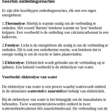
Soorten ontledingsreacties
Er zijn drie hoofdtypen ontledingsreacties, elk met een eigen
energiebron:
1.
Thermolyse
: Hierbij is warmte nodig om de verbinding te
ontleden. Het woord 'thermo' betekent warmte en 'lyse' betekent
knippen. Een voorbeeld is de ontleding van calciumcarbonaat in een
kalkoven.
2.
Fotolyse
: Licht is de energiebron die nodig is om de verbinding te
ontleden. Dit is ook een endotherme reactie, wat betekent dat er
energie nodig is om de reactie te laten plaatsvinden.
3.
Elektrolyse
: Elektriciteit wordt gebruikt om de verbinding op te
splitsen. Een bekend voorbeeld is de elektrolyse van water.
Voorbeeld: elektrolyse van water
De elektrolyse van water is een proces waarbij water
wordt ontleed
in de elementen
waterstof
en
zuurstof
met behulp van elektriciteit.
Bij de elektrolyse van water is het belangrijk om de massabalans te
behouden. Twee watermoleculen
worden ontleed in twee
waterstofmoleculen
en één zuurstofmolecuul
. De verhouding van de