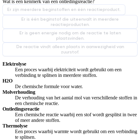
Wat is een kenmerk van een ontledingsreactie?
Afspelen werkte niet
Iets anders
Er zijn meerdere beginstoffen en één reactieproduct.
Er is één beginstof die uiteenvalt in meerdere
reactieproducten.
Er is geen energie nodig om de reactie te laten
plaatsvinden.
De reactie vindt alleen plaats in aanwezigheid van
zuurstof.
Elektrolyse
Een proces waarbij elektriciteit wordt gebruikt om een
verbinding te splitsen in meerdere stoffen.
H2O
De chemische formule voor water.
Molverhouding
De verhouding van het aantal mol van verschillende stoffen in
een chemische reactie.
Ontledingsreactie
Een chemische reactie waarbij een stof wordt gesplitst in twee
of meer andere stoffen.
Thermolyse
Een proces waarbij warmte wordt gebruikt om een verbinding
te splitsen.