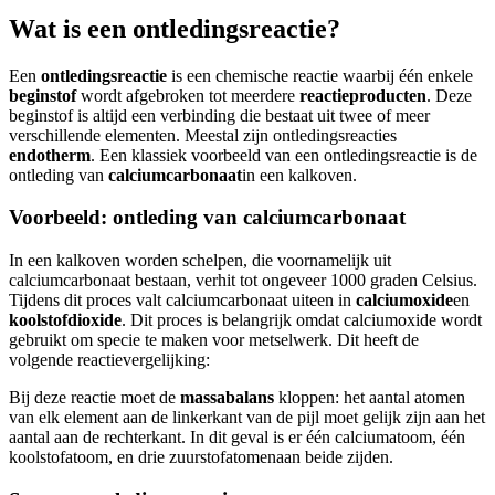
Wat is een ontledingsreactie?
Een
ontledingsreactie
is een chemische reactie waarbij één enkele
beginstof
wordt afgebroken tot meerdere
reactieproducten
. Deze
beginstof is altijd een verbinding die bestaat uit twee of meer
verschillende elementen. Meestal zijn ontledingsreacties
endotherm
. Een klassiek voorbeeld van een ontledingsreactie is de
ontleding van
calciumcarbonaat
in een kalkoven.
Voorbeeld: ontleding van calciumcarbonaat
In een kalkoven worden schelpen, die voornamelijk uit
calciumcarbonaat bestaan, verhit tot ongeveer 1000 graden Celsius.
Tijdens dit proces valt calciumcarbonaat uiteen in
calciumoxide
en
koolstofdioxide
. Dit proces is belangrijk omdat calciumoxide wordt
gebruikt om specie te maken voor metselwerk. Dit heeft de
volgende reactievergelijking:
Bij deze reactie moet de
massabalans
kloppen: het aantal atomen
van elk element aan de linkerkant van de pijl moet gelijk zijn aan het
aantal aan de rechterkant. In dit geval is er één calciumatoom
, één
koolstofatoom
, en drie zuurstofatomen
aan beide zijden.