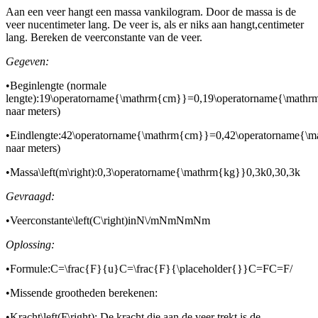
Aan een veer hangt een massa van
kilogram. Door de massa is de
veer nu
centimeter lang. De veer is, als er niks aan hangt,
centimeter
lang. Bereken de veerconstante van de veer.
Gegeven:
•
Beginlengte (normale
lengte):
19\operatorname{\mathrm{cm}}=0,19\operatorname{\math
naar meters)
•
Eindlengte:
42\operatorname{\mathrm{cm}}=0,42\operatorname{\
naar meters)
•
Massa
\left(m\right)
:
0,3\operatorname{\mathrm{kg}}0,3k0,30,3k
Gevraagd:
•
Veerconstante
\left(C\right)
in
N\/mNmNmNm
Oplossing:
•
Formule:
C=\frac{F}{u}C=\frac{F}{\placeholder{}}C=FC=F/
•
Missende grootheden berekenen:
•
Kracht
\left(F\right)
: De kracht die aan de veer trekt is de