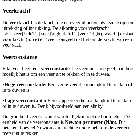
Veerkracht
De
veerkracht
is de kracht die een veer uitoefent als reactie op een
uitrekking of indrukking. De afkorting voor veerkracht
is
F_{veer}\left(F_{veer}\right.\left(F_{veer}\right)
, waarbij de
staat
voor kracht (force) en ‘veer’ aangeeft dat het om de kracht van een
veer gaat.
Veerconstante
Elke veer heeft een
veerconstante
. De veerconstante geeft aan hoe
moeilijk het is om een veer uit te rekken of in te duwen.
•
Hoge veerconstante:
Een sterke veer die moeilijk uit te rekken of
in te duwen is.
•
Lage veerconstante:
Een slappe veer die makkelijk uit te rekken
of in te duwen is. Denk bijvoorbeeld aan een slinky.
De grootheid veerconstante wordt afgekort met de hoofdletter
. De
eenheid van de veerconstante is
Newton per meter (N/m)
. Dit
betekent hoeveel Newton aan kracht je nodig hebt om de veer één
meter uit te rekken.