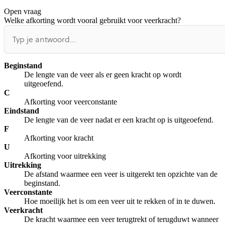
Open vraag
De uitleg gaat te langzaam
De uitleg gaat te snel
Welke afkorting wordt vooral gebruikt voor veerkracht?
Afspelen werkte niet
Iets anders
Beginstand
De lengte van de veer als er geen kracht op wordt
uitgeoefend.
C
Afkorting voor veerconstante
Eindstand
De lengte van de veer nadat er een kracht op is uitgeoefend.
F
Afkorting voor kracht
U
Afkorting voor uitrekking
Uitrekking
De afstand waarmee een veer is uitgerekt ten opzichte van de
beginstand.
Veerconstante
Hoe moeilijk het is om een veer uit te rekken of in te duwen.
Veerkracht
De kracht waarmee een veer terugtrekt of terugduwt wanneer