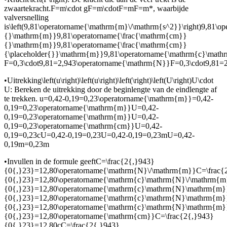
zwaartekracht.
F=m\cdot gF=m\cdotF=mF=m*
, waarbij
de
valversnelling
is
\left(9,81\operatorname{\mathrm{m}\/\mathrm{s^2}}\right)9,
{}\mathrm{m}}9,81\operatorname{\frac{\mathrm{cm}}
{}\mathrm{m}}9,81\operatorname{\frac{\mathrm{cm}}
{\placeholder{}}\mathrm{m}}9,81\operatorname{\mathrm{c}\mat
F=0,3\cdot9,81=2,943\operatorname{\mathrm{N}}F=0,3\cdot9,81
•
Uitrekking
\left(u\right)\left(u\right)\left(\right)\left(U\right)U\cdot
U
: Bereken de uitrekking door de beginlengte van de eindlengte af
te trekken.
u=0,42-0,19=0,23\operatorname{\mathrm{m}}=0,42-
0,19=0,23\operatorname{\mathrm{m}}U=0,42-
0,19=0,23\operatorname{\mathrm{m}}U=0,42-
0,19=0,23\operatorname{\mathrm{cm}}U=0,42-
0,19=0,23cU=0,42-0,19=0,23U=0,42-0,19=0,23mU=0,42-
0,19m=0,23m
•
Invullen in de formule geeft
C=\frac{2{,}943}
{0{,}23}=12,80\operatorname{\mathrm{N}\/\mathrm{m}}C=\frac{
{0{,}23}=12,80\operatorname{\mathrm{c}\mathrm{N}\/\mathrm{m
{0{,}23}=12,80\operatorname{\mathrm{c}\mathrm{N}\mathrm{m}
{0{,}23}=12,80\operatorname{\mathrm{c}\mathrm{N}\mathrm{m}
{0{,}23}=12,80\operatorname{\mathrm{c}\mathrm{N}\mathrm{m}
{0{,}23}=12,80\operatorname{\mathrm{cm}}C=\frac{2{,}943}
{0{,}23}=12,80cC=\frac{2{,}943}