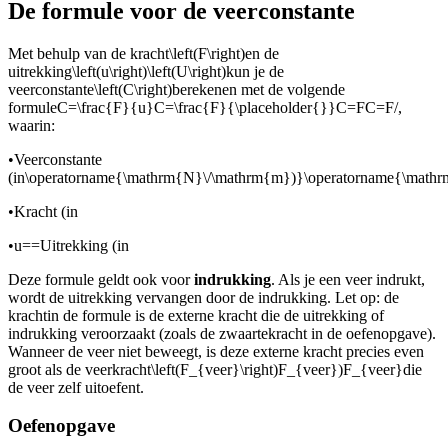
De formule voor de veerconstante
Met behulp van de kracht
\left(F\right)
en de
uitrekking
\left(u\right)\left(U\right)
kun je de
veerconstante
\left(C\right)
berekenen met de volgende
formule
C=\frac{F}{u}C=\frac{F}{\placeholder{}}C=FC=F/
,
waarin:
•
Veerconstante
(in
\operatorname{\mathrm{N}\/\mathrm{m})}\operatorname{\mat
•
Kracht (in
•
u==
Uitrekking (in
Deze formule geldt ook voor
indrukking
. Als je een veer indrukt,
wordt de uitrekking vervangen door de indrukking. Let op: de
kracht
in de formule is de externe kracht die de uitrekking of
indrukking veroorzaakt (zoals de zwaartekracht in de oefenopgave).
Wanneer de veer niet beweegt, is deze externe kracht precies even
groot als de veerkracht
\left(F_{veer}\right)F_{veer})F_{veer}
die
de veer zelf uitoefent.
Oefenopgave