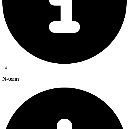
24
N-term