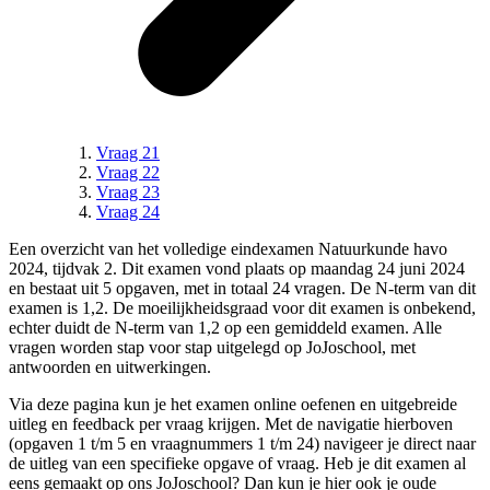
Vraag 21
Vraag 22
Vraag 23
Vraag 24
Een overzicht van het volledige
eindexamen Natuurkunde havo
2024, tijdvak 2
.
Dit examen vond plaats op maandag 24 juni 2024
en bestaat uit 5 opgaven, met in totaal 24 vragen.
De N-term van dit
examen is
1,2
.
De moeilijkheidsgraad voor dit examen is onbekend,
echter duidt de N-term van 1,2 op een gemiddeld examen.
Alle
vragen worden stap voor stap uitgelegd op JoJoschool, met
antwoorden en uitwerkingen.
Via deze pagina kun je het examen online oefenen en uitgebreide
uitleg en feedback per vraag krijgen. Met de navigatie hierboven
(
opgaven 1 t/m 5 en vraagnummers 1 t/m 24
) navigeer je direct naar
de uitleg van een specifieke
opgave
of vraag. Heb je dit examen al
eens gemaakt op ons JoJoschool? Dan kun je hier ook je oude