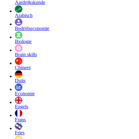
Aardrijkskunde
Arabisch
Bedrijfseconomie
Biologie
Brain skills
Chinees
Duits
Economie
Engels
Frans
Fries