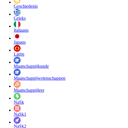
Geschiedenis
Grieks
Italiaans
Japans
Latijn
Maatschappij­kunde
Maatschappij­wetenschappen
Maatschappijleer
NaSk
NaSk1
NaSk2