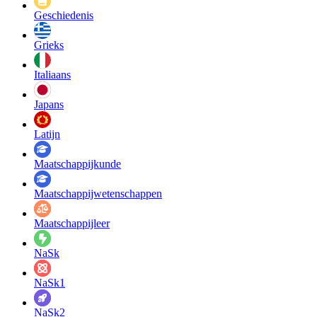
Geschiedenis
Grieks
Italiaans
Japans
Latijn
Maatschappij­kunde
Maatschappij­wetenschappen
Maatschappijleer
NaSk
NaSk1
NaSk2