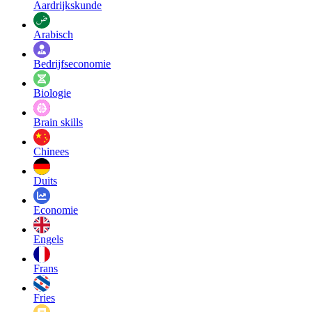
Aardrijkskunde
Arabisch
Bedrijfseconomie
Biologie
Brain skills
Chinees
Duits
Economie
Engels
Frans
Fries