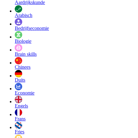
Aardrijkskunde
Arabisch
Bedrijfseconomie
Biologie
Brain skills
Chinees
Duits
Economie
Engels
Frans
Fries