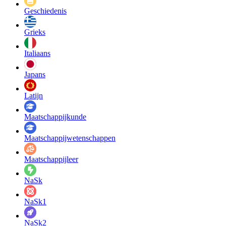
Geschiedenis
Grieks
Italiaans
Japans
Latijn
Maatschappij­kunde
Maatschappij­wetenschappen
Maatschappijleer
NaSk
NaSk1
NaSk2