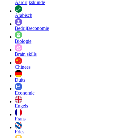
Aardrijkskunde
Arabisch
Bedrijfseconomie
Biologie
Brain skills
Chinees
Duits
Economie
Engels
Frans
Fries