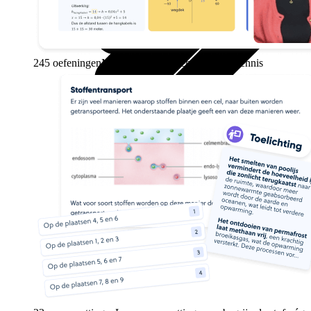
245 oefeningen
Maak oefenopgaven en test je kennis