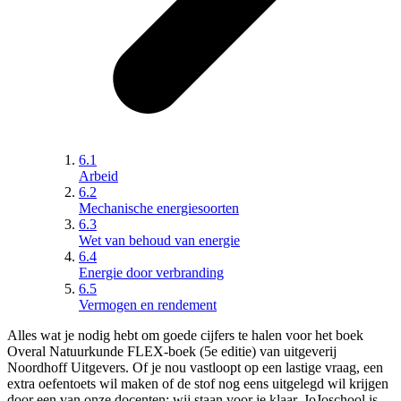
6.1
Arbeid
6.2
Mechanische energiesoorten
6.3
Wet van behoud van energie
6.4
Energie door verbranding
6.5
Vermogen en rendement
Alles wat je nodig hebt om goede cijfers te halen voor het boek
Overal Natuurkunde FLEX-boek (5e editie)
van
uitgeverij
Noordhoff Uitgevers
. Of je nou vastloopt op een lastige vraag, een
extra oefentoets wil maken of de stof nog eens uitgelegd wil krijgen
door een van onze docenten; wij staan voor je klaar. JoJoschool is