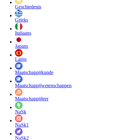
Geschiedenis
Grieks
Italiaans
Japans
Latijn
Maatschappij­kunde
Maatschappij­wetenschappen
Maatschappijleer
NaSk
NaSk1
NaSk2