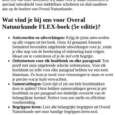
speciaal ontwikkeld voor middelbare scholieren en sluit naadloos
aan op de boeken van
Overal Natuurkunde
.
Wat vind je bij ons voor
Overal
Natuurkunde FLEX-boek (5e editie)
?
Antwoorden en uitwerkingen:
Krijg de juiste antwoorden
op alle vragen uit het boek. Onze AI genaamd Ainstein
formuleert bovendien uitgebreide uitwerkingen voor je, zodat
je elke stap van de berekening of redenering kunt volgen.
Ideaal om te controleren of je de stof echt begrijpt.
Oefentoetsen voor elk hoofdstuk en elke paragraaf:
Test
jezelf met onze uitgebreide selectie oefentoetsen. Voor elk
hoofdstuk en zelfs voor elke paragraaf hebben we een toets
klaarstaan. Zo kom je nooit voor verrassingen te staan en weet
je precies wat je kunt verwachten.
Samenvattingen:
Geen tijd of zin om hele hoofdstukken
door te spitten? Onze heldere samenvattingen geven je per
hoofdstuk en per paragraaf een duidelijk overzicht van de
belangrijkste leerstof. Perfect voor een snelle en efficiënte
voorbereiding.
Begrippen
leren:
Leer alle belangrijke
begrippen
uit
Overal
Natuurkunde
met onze handige
begrippen
-leren-tool.