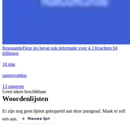
Resonantie
Deze les bevat ook informatie voor
4.3 Krachten bij
trillingen
18 min
samenvatting
13 opgaven
Geen taken beschikbaar
Woordenlijsten
Er zijn nog geen lijsten gekoppeld aan deze paragraaf. Maak er zelf
Nieuwe lijst
een aan.