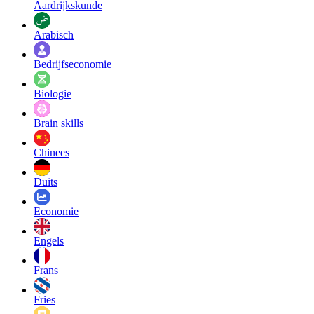
Aardrijkskunde
Arabisch
Bedrijfseconomie
Biologie
Brain skills
Chinees
Duits
Economie
Engels
Frans
Fries