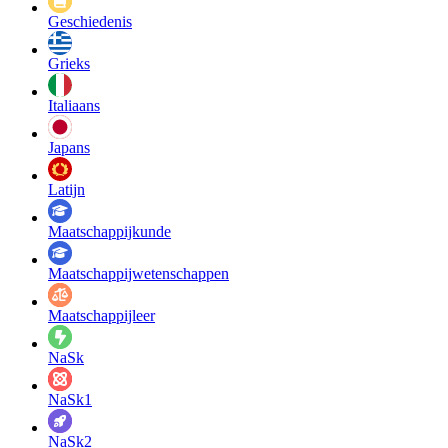
Geschiedenis
Grieks
Italiaans
Japans
Latijn
Maatschappij­kunde
Maatschappij­wetenschappen
Maatschappijleer
NaSk
NaSk1
NaSk2