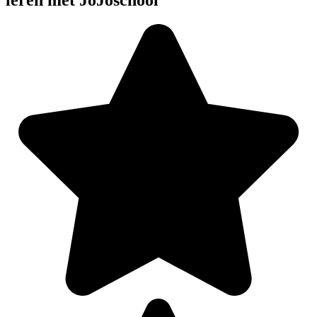
leren met JoJoschool