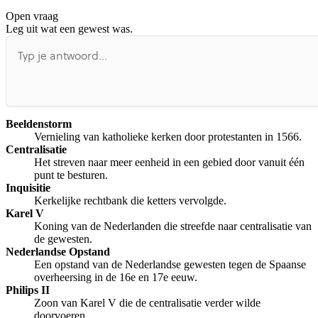
Open vraag
De uitleg gaat te langzaam
De uitleg gaat te snel
Leg uit wat een gewest was.
Afspelen werkte niet
Iets anders
Beeldenstorm
Vernieling van katholieke kerken door protestanten in 1566.
Centralisatie
Het streven naar meer eenheid in een gebied door vanuit één
punt te besturen.
Inquisitie
Kerkelijke rechtbank die ketters vervolgde.
Karel V
Koning van de Nederlanden die streefde naar centralisatie van
de gewesten.
Nederlandse Opstand
Een opstand van de Nederlandse gewesten tegen de Spaanse
overheersing in de 16e en 17e eeuw.
Philips II
Zoon van Karel V die de centralisatie verder wilde
doorvoeren.