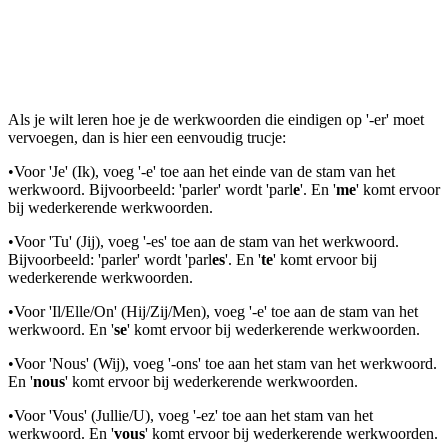
Als je wilt leren hoe je de werkwoorden die eindigen op '-er' moet
vervoegen, dan is hier een eenvoudig trucje:
•
Voor 'Je' (Ik), voeg '-e' toe aan het einde van de stam van het
werkwoord. Bijvoorbeeld: 'parler' wordt 'parl
e
'. En '
me
'
komt ervoor
bij wederkerende werkwoorden.
•
Voor 'Tu' (Jij), voeg '-es' toe aan de stam van het werkwoord.
Bijvoorbeeld: 'parler' wordt 'parl
es
'. En '
te
'
komt ervoor bij
wederkerende werkwoorden.
•
Voor 'Il/Elle/On' (Hij/Zij/Men), voeg '-e' toe aan de stam van het
werkwoord. En '
se
'
komt ervoor bij wederkerende werkwoorden.
•
Voor 'Nous' (Wij), voeg '-ons' toe aan het stam van het werkwoord.
En '
nous
'
komt ervoor bij wederkerende werkwoorden.
•
Voor 'Vous' (Jullie/U), voeg '-ez' toe aan het stam van het
werkwoord. En '
vous
'
komt ervoor bij wederkerende werkwoorden.