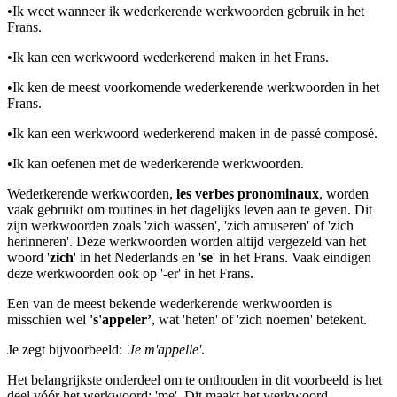
•
Ik weet wanneer ik wederkerende werkwoorden gebruik in het
Frans.
•
Ik kan een werkwoord wederkerend maken in het Frans.
•
Ik ken de meest voorkomende wederkerende werkwoorden in het
Frans.
•
Ik kan een werkwoord wederkerend maken in de passé composé.
•
Ik kan oefenen met de wederkerende werkwoorden.
Wederkerende werkwoorden,
les verbes pronominaux
, worden
vaak gebruikt om routines in het dagelijks leven aan te geven. Dit
zijn werkwoorden zoals 'zich wassen', 'zich amuseren' of 'zich
herinneren'. Deze werkwoorden worden altijd vergezeld van het
woord '
zich
' in het Nederlands en '
se
' in het Frans. Vaak eindigen
deze werkwoorden ook op '-er' in het Frans.
Een van de meest bekende wederkerende werkwoorden is
misschien wel
's'appeler’
, wat 'heten' of 'zich noemen' betekent.
Je zegt bijvoorbeeld:
'Je m'appelle'
.
Het belangrijkste onderdeel om te onthouden in dit voorbeeld is het
deel vóór het werkwoord: 'me'. Dit maakt het werkwoord