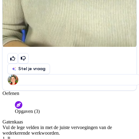
Stel je vraag
Oefenen
Help ons de video te verbeteren
De audio is slecht
De uitleg is onduidelijk
Opgaven (3)
Informatie is onjuist
Er mist informatie
Gatenkaas
De docent is te langdradig
Vul de lege velden in met de juiste vervoegingen van de
wederkerende werkwoorden.
De uitleg gaat te langzaam
De uitleg gaat te snel
1. Il