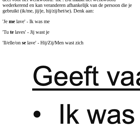
wederkerend en kan veranderen afhankelijk van de persoon die je
gebruikt (ik/me, jij/je, hij/zij/het/se). Denk aan:
'Je
me
lave' - Ik was me
'Tu
te
laves' - Jij wast je
'Il/elle/on
se
lave' - Hij/Zij/Men wast zich