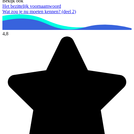
Bekijk ook
Het bezittelijk voornaamwoord
Wat zou je nu moeten kennen? (deel 2)
4,8