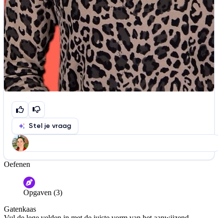
Stel je vraag
Oefenen
Help ons de video te verbeteren
De audio is slecht
De uitleg is onduidelijk
Opgaven (3)
Informatie is onjuist
Er mist informatie
Gatenkaas
De docent is te langdradig
Vul de lege velden in met de juiste vorm van het aanwijzend