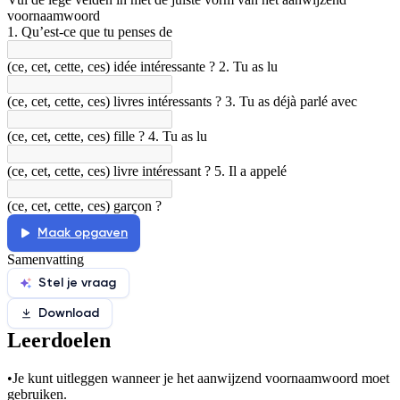
voornaamwoord
De uitleg gaat te langzaam
De uitleg gaat te snel
1. Qu’est-ce que tu penses de
Afspelen werkte niet
Iets anders
(ce, cet, cette, ces) idée intéressante ? 2. Tu as lu
(ce, cet, cette, ces) livres intéressants ? 3. Tu as déjà parlé avec
(ce, cet, cette, ces) fille ? 4. Tu as lu
(ce, cet, cette, ces) livre intéressant ? 5. Il a appelé
(ce, cet, cette, ces) garçon ?
Maak opgaven
Samenvatting
Stel je vraag
Download
Leerdoelen
•
Je kunt uitleggen wanneer je het aanwijzend voornaamwoord moet
gebruiken.