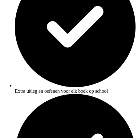
Extra uitleg en oefenen voor elk boek op school