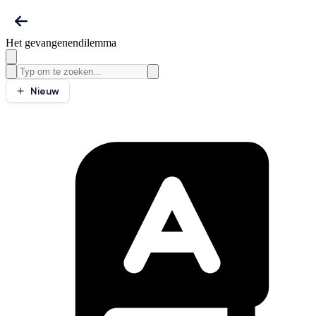
Het gevangenendilemma
Nieuw