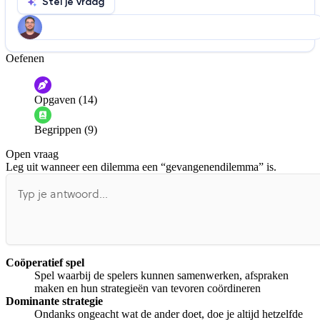
Stel je vraag
Oefenen
Help ons de video te verbeteren
De audio is slecht
De uitleg is onduidelijk
Opgaven (14)
Informatie is onjuist
Er mist informatie
Begrippen (9)
De docent is te langdradig
Open vraag
De uitleg gaat te langzaam
De uitleg gaat te snel
Leg uit wanneer een dilemma een “gevangenendilemma” is.
Afspelen werkte niet
Iets anders
Coöperatief spel
Spel waarbij de spelers kunnen samenwerken, afspraken
maken en hun strategieën van tevoren coördineren
Dominante strategie
Ondanks ongeacht wat de ander doet, doe je altijd hetzelfde