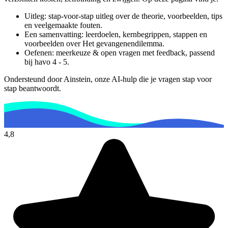
Uitleg: stap-voor-stap uitleg over de theorie, voorbeelden, tips
en veelgemaakte fouten.
Een samenvatting: leerdoelen, kernbegrippen, stappen en
voorbeelden over
Het gevangenendilemma
.
Oefenen: meerkeuze & open vragen met feedback, passend
bij
havo 4 - 5
.
Ondersteund door Ainstein, onze AI-hulp die je vragen stap voor
stap beantwoordt.
4,8