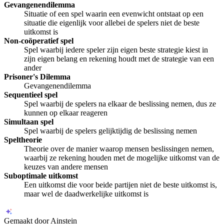
Gevangenendilemma
Situatie of een spel waarin een evenwicht ontstaat op een
situatie die eigenlijk voor allebei de spelers niet de beste
uitkomst is
Non-coöperatief spel
Spel waarbij iedere speler zijn eigen beste strategie kiest in
zijn eigen belang en rekening houdt met de strategie van een
ander
Prisoner's Dilemma
Gevangenendilemma
Sequentieel spel
Spel waarbij de spelers na elkaar de beslissing nemen, dus ze
kunnen op elkaar reageren
Simultaan spel
Spel waarbij de spelers gelijktijdig de beslissing nemen
Speltheorie
Theorie over de manier waarop mensen beslissingen nemen,
waarbij ze rekening houden met de mogelijke uitkomst van de
keuzes van andere mensen
Suboptimale uitkomst
Een uitkomst die voor beide partijen niet de beste uitkomst is,
maar wel de daadwerkelijke uitkomst is
Gemaakt door Ainstein