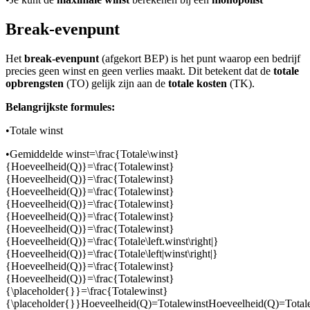
Break-evenpunt
Het
break-evenpunt
(afgekort BEP) is het punt waarop een bedrijf
precies geen winst en geen verlies maakt. Dit betekent dat de
totale
opbrengsten
(TO) gelijk zijn aan de
totale kosten
(TK).
Belangrijkste formules:
•
Totale winst
•
Gemiddelde winst
=\frac{Totale\winst}
{Hoeveelheid(Q)}=\frac{Totalewinst}
{Hoeveelheid(Q)}=\frac{Totalewinst}
{Hoeveelheid(Q)}=\frac{Totalewinst}
{Hoeveelheid(Q)}=\frac{Totalewinst}
{Hoeveelheid(Q)}=\frac{Totalewinst}
{Hoeveelheid(Q)}=\frac{Totalewinst}
{Hoeveelheid(Q)}=\frac{Totale\left.winst\right|}
{Hoeveelheid(Q)}=\frac{Totale\left|winst\right|}
{Hoeveelheid(Q)}=\frac{Totalewinst}
{Hoeveelheid(Q)}=\frac{Totalewinst}
{\placeholder{}}=\frac{Totalewinst}
{\placeholder{}}Hoeveelheid(Q)=TotalewinstHoeveelheid(Q)=Totale\l