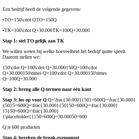
Een bedrijf heeft de volgende gegevens:
•
TO=150\cdot QTO=150Q
•
TK=100\cdot Q+30.000TK=100Q+30.000
Stap 1: stel TO gelijk aan TK
We willen weten bij welke hoeveelheid het bedrijf quitte speelt.
Daarom stellen we:
150\cdot Q=100\cdot Q+30.000150Q=100\cdot
Q+30.000150\times Q=100\cdot Q+30.000150\times
Q=100Q+30.000
Stap 2: breng alle Q-termen naar één kant
Stap 3: los op voor Q
Q=\frac{30.000}{50}=600Q=\frac{30.000}
{50}5=600Q=\frac{30.000}{50}50=600Q=\frac{30.000}
{5}50=600Q=\frac{30.000}
{\placeholder{}}50=600Q=30.00050=600
Q is 600 producten
Stap 4: bereken de break-evenomzet