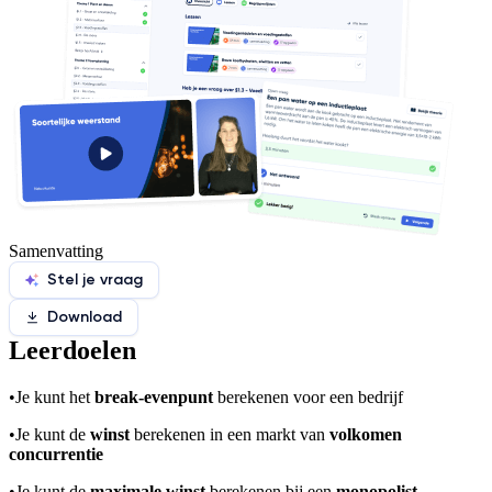
Samenvatting
Stel je vraag
Download
Leerdoelen
•
Je kunt het
break-evenpunt
berekenen voor een bedrijf
•
Je kunt de
winst
berekenen in een markt van
volkomen
concurrentie
•
Je kunt de
maximale winst
berekenen bij een
monopolist