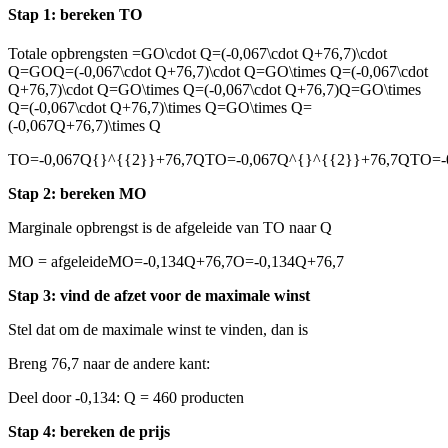
Stap 1: bereken TO
Totale opbrengsten
=GO\cdot Q=(-0,067\cdot Q+76,7)\cdot
Q=GOQ=(-0,067\cdot Q+76,7)\cdot Q=GO\times Q=(-0,067\cdot
Q+76,7)\cdot Q=GO\times Q=(-0,067\cdot Q+76,7)Q=GO\times
Q=(-0,067\cdot Q+76,7)\times Q=GO\times Q=
(-0,067Q+76,7)\times Q
TO=-0,067Q{}^{{2}}+76,7QTO=-0,067Q^{}^{{2}}+76,7QTO=-
Stap 2: bereken MO
Marginale opbrengst is de afgeleide van TO naar Q
MO = afgeleide
MO=-0,134Q+76,7O=-0,134Q+76,7
Stap 3: vind de afzet voor de maximale winst
Stel dat
om de maximale winst te vinden, dan is
Breng 76,7 naar de andere kant:
Deel door -0,134: Q = 460 producten
Stap 4: bereken de prijs