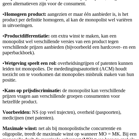
geen alternatieven zijn voor de consument.
•
Homogeen product:
aangezien er maar één aanbieder is, is het
product per definitie homogeen, al kan de monopolist wel variëren
in uitvoeringen.
•
Productdifferentiatie:
om extra winst te maken, kan een
monopolist wel verschillende versies van een product tegen
verschillende prijzen aanbieden (bijvoorbeeld een hardcover- en een
paperbackboek).
•
Wetgeving speelt een rol:
overheidsingrijpen of patenten kunnen
leiden tot monopolies. De mededingingsautoriteit (ACM) houdt
toezicht om te voorkomen dat monopolies misbruik maken van hun
positie.
•
Kans op prijsdiscriminatie:
de monopolist kan verschillende
prijzen vragen aan verschillende groepen consumenten voor
hetzelfde product.
Voorbeelden:
NS (op veel trajecten), overheid (paspoorten),
medicijnen (met patenten).
Maximale winst:
net als bij monopolistische concurrentie en
oligopolie, treedt de maximale winst op wanneer MO = MK. Bij een