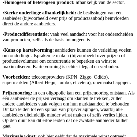
•
Homogeen of heterogeen product:
afhankelijk van de sector.
•
Sterke onderlinge afhankelijkheid:
de beslissingen van één
aanbieder (bijvoorbeeld over prijs of productaanbod) beïnvloeden
direct de andere aanbieders.
•
Productdifferentiatie:
vaak veel aandacht voor het onderscheiden
van producten, zelfs als de basis homogeen is.
•
Kans op kartelvorming:
aanbieders kunnen de verleiding voelen
om onderlinge afspraken te maken (bijvoorbeeld over prijzen of
productievolumes) om concurrentie te beperken en winst te
maximaliseren. Kartelvorming is echter illegaal en verboden.
Voorbeelden:
telecomproviders (KPN, Ziggo, Odido),
supermarkten (Albert Heijn, Jumbo, et cetera), oliemaatschappijen.
Prijzenoorlog:
in een oligopolie kan een prijzenoorlog ontstaan. Als
één aanbieder de prijzen verlaagt om klanten te trekken, zullen
andere aanbieders vaak volgen om hun marktaandeel te behouden.
Dit kan leiden tot een spiraal van prijsverlagingen, waarbij alle
aanbieders uiteindelijk minder winst maken of zelfs verlies lijden.
Op den duur kan dit ertoe leiden dat de zwakste aanbieder failliet
gaat.
Maximale winst:
ook hier geldt dat de maximale winst optreedt