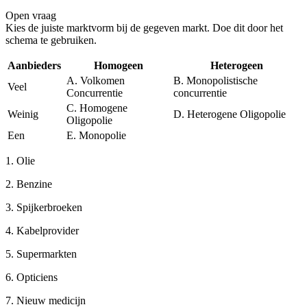
Open vraag
De uitleg gaat te langzaam
De uitleg gaat te snel
Kies de juiste marktvorm bij de gegeven markt. Doe dit door het
Afspelen werkte niet
Iets anders
schema te gebruiken.
Aanbieders
Homogeen
Heterogeen
A. Volkomen
B. Monopolistische
Veel
Concurrentie
concurrentie
C. Homogene
Weinig
D. Heterogene Oligopolie
Oligopolie
Een
E. Monopolie
1.
Olie
2.
Benzine
3.
Spijkerbroeken
4.
Kabelprovider
5.
Supermarkten
6.
Opticiens
7.
Nieuw medicijn