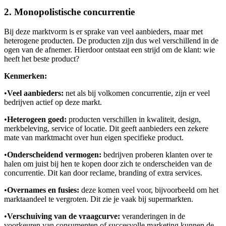
2. Monopolistische concurrentie
Bij deze marktvorm is er sprake van veel aanbieders, maar met
heterogene producten. De producten zijn dus wel verschillend in de
ogen van de afnemer. Hierdoor ontstaat een strijd om de klant: wie
heeft het beste product?
Kenmerken:
•
Veel aanbieders:
net als bij volkomen concurrentie, zijn er veel
bedrijven actief op deze markt.
•
Heterogeen goed:
producten verschillen in kwaliteit, design,
merkbeleving, service of locatie. Dit geeft aanbieders een zekere
mate van marktmacht over hun eigen specifieke product.
•
Onderscheidend vermogen:
bedrijven proberen klanten over te
halen om juist bij hen te kopen door zich te onderscheiden van de
concurrentie. Dit kan door reclame, branding of extra services.
•
Overnames en fusies:
deze komen veel voor, bijvoorbeeld om het
marktaandeel te vergroten. Dit zie je vaak bij supermarkten.
•
Verschuiving van de vraagcurve:
veranderingen in de
voorkeuren van consumenten of succesvolle marketing kunnen de