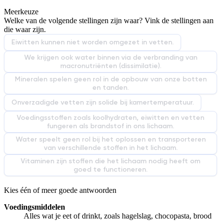
Meerkeuze
De uitleg gaat te langzaam
De uitleg gaat te snel
Welke van de volgende stellingen zijn waar? Vink de stellingen aan
Afspelen werkte niet
Iets anders
die waar zijn.
Eiwitten kunnen niet worden omgezet in vetten.
We krijgen ook water binnen via de verbranding van
macronutriënten (dissimilatie).
Mineralen spelen geen rol in de opbouw van onze botten
en tanden.
Onverzadigde vetten zijn solide bij kamertemperatuur.
Voedingsstoffen zoals koolhydraten, eiwitten en vetten
fungeren als brandstof in ons lichaam.
Water speelt geen rol bij het oplossen en transporteren
van verschillende stoffen in het lichaam.
Vitaminen zijn stoffen die het lichaam nodig heeft om
goed te functioneren.
Kies één of meer goede antwoorden
Voedingsmiddelen
Alles wat je eet of drinkt, zoals hagelslag, chocopasta, brood