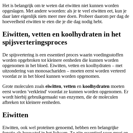
Het is belangrijk om te weten dat eiwitten niet kunnen worden
opgeslagen. Met andere woorden: als je te veel eiwitten eet, kun je
daar later eigenlijk niets meer mee doen. Probeer daarom per dag de
hoeveelheid eiwitten te eten die je die dag nodig hebt.
Eiwitten, vetten en koolhydraten in het
spijsverteringsproces
De spijsvertering is een essentieel proces waarin voedingsstoffen
worden opgebroken tot kleinere eenheden die kunnen worden
opgenomen in het bloed. Eiwitten, vetten en koolhydraten – met
uitzondering van monosachariden – moeten eerst worden verteerd
voordat ze in het bloed kunnen worden opgenomen.
Grote moleculen zoals
eiwitten
,
vetten
en
koolhydraten
moeten
eerst worden 'verkleind' voordat ze kunnen worden opgenomen. Er
wordt hierbij gebruikgemaakt van enzymen, die de moleculen
afbreken tot kleinere eenheden.
Eiwitten
Eiwitten, ook wel proteïnen genoemd, hebben een belangrijke
functie als bouwstof in het lichaam. Ze zijn essentieel voor groei en