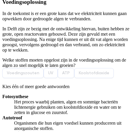
Voedingsoplossing
Afspelen werkte niet
Iets anders
In de toekomst is er een grote kans dat we elektriciteit kunnen gaan
opwekken door gedroogde algen te verbranden.
In Delft zijn ze bezig met de ontwikkeling hiervan, buiten hebben ze
grote, open reactorvaten gebouwd. Deze zijn gevuld met een
voedingsoplossing. Na enige tijd kunnen er uit dit vat algen worden
geoogst, vervolgens gedroogd en dan verbrand, om zo elektriciteit
op te wekken.
Welke stoffen moeten opgelost zijn in de voedingsoplossing om de
algen zo snel mogelijk te laten groeien?
Voedingszouten
UV
ATP
Koolstofdioxide
Kies één of meer goede antwoorden
Fotosynthese
Het proces waarbij planten, algen en sommige bacteriën
lichtenergie gebruiken om koolstofdioxide en water om te
zetten in glucose en zuurstof.
Autotroof
Organismen die hun eigen voedsel kunnen produceren uit
anorganische stoffen.