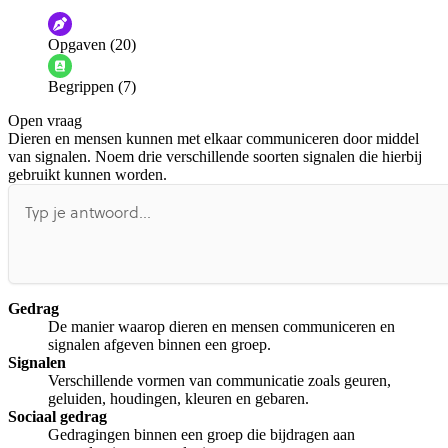
De audio is slecht
De uitleg is onduidelijk
Opgaven (20)
Informatie is onjuist
Er mist informatie
Begrippen (7)
De docent is te langdradig
Open vraag
De uitleg gaat te langzaam
De uitleg gaat te snel
Dieren en mensen kunnen met elkaar communiceren door middel
Afspelen werkte niet
Iets anders
van signalen. Noem drie verschillende soorten signalen die hierbij
gebruikt kunnen worden.
Gedrag
De manier waarop dieren en mensen communiceren en
signalen afgeven binnen een groep.
Signalen
Verschillende vormen van communicatie zoals geuren,
geluiden, houdingen, kleuren en gebaren.
Sociaal gedrag
Gedragingen binnen een groep die bijdragen aan