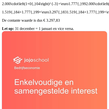
2.000\cdot\left(1+0{,}04\right)^{-3}=\euro1.777{,}992.000\cdot\lef
1.519{,}84+1.777{,}99=\euro3.297{,}831.519{,}84+1.777{,}99=\e
De contante waarde is dus € 3.297,83
Let op:
31 december = 1 januari en vice versa.