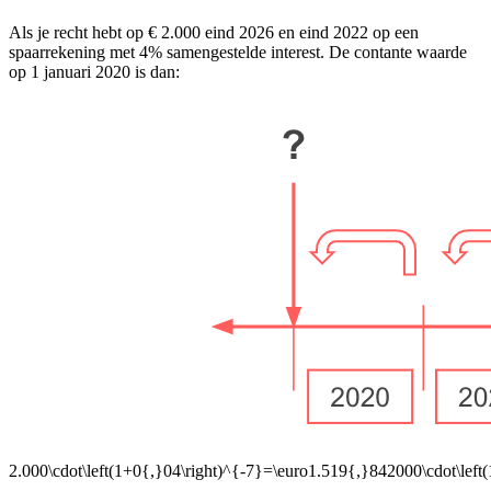
Als je recht hebt op € 2.000 eind 2026 en eind 2022 op een
spaarrekening met 4% samengestelde interest. De contante waarde
op 1 januari 2020 is dan:
2.000\cdot\left(1+0{,}04\right)^{-7}=\euro1.519{,}842000\cdot\left(