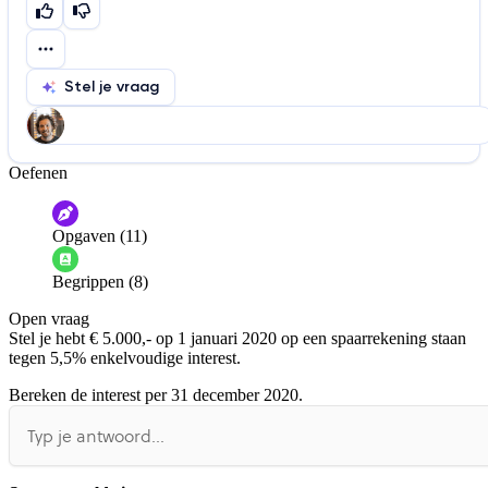
Stel je vraag
Oefenen
Help ons de video te verbeteren
De audio is slecht
De uitleg is onduidelijk
Opgaven (11)
Informatie is onjuist
Er mist informatie
Begrippen (8)
De docent is te langdradig
Open vraag
De uitleg gaat te langzaam
De uitleg gaat te snel
Stel je hebt € 5.000,- op 1 januari 2020 op een spaarrekening staan
Afspelen werkte niet
Iets anders
tegen 5,5% enkelvoudige interest.
Bereken de interest per 31 december 2020.