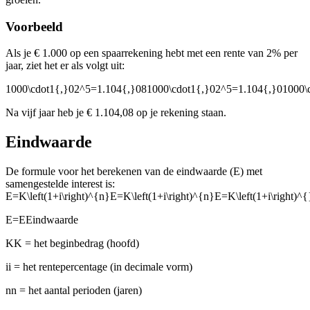
Voorbeeld
Als je € 1.000 op een spaarrekening hebt met een rente van 2% per
jaar, ziet het er als volgt uit:
1000\cdot1{,}02^5=1.104{,}081000\cdot1{,}02^5=1.104{,}01000\
Na vijf jaar heb je € 1.104,08 op je rekening staan.
Eindwaarde
De formule voor het berekenen van de eindwaarde (E) met
samengestelde interest is:
E=K\left(1+i\right)^{n}E=K\left(1+i\right)^{n}E=K\left(1+i\right)^{
E=E
Eindwaarde
KK
= het beginbedrag (hoofd)
ii
= het rentepercentage (in decimale vorm)
nn
= het aantal perioden (jaren)