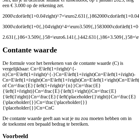
een € 3.000 op de rekening zet.
2000\cdot\left(1+0.04\right)^7=\euro2.631{,}862000\cdot\left(1+0.04\r
3000\cdot\left(1+0{,}04\right)^4=\euro3.509{,}583000\cdot\left(1+0{
2.631{,}86+3.509{,}58=\euro6.141{,}442.631{,}86+3.509{,}58=\e
Contante waarde
De formule voor het berekenen van de contante waarde (C) is
vergelijkbaar:
Cn=E\left(1+i\right)^{-
n}Cn=E\left(1+i\right)^{-}Cn=E\left(1+i\right)Cn=E\left(1+i\right)-
Cn=E\left(1+i\right)Cn=E\left(1+i\right)Cn=E\left(1+\right)Cn=E\le
of
Cn=\frac{E}{\left(1+i\right)^{n}}Cn=\frac{E}
{\left(1+i\right)}Cn=\frac{E}{\left(1+\right)}Cn=\frac{E}
{\left(1\right)}Cn=\frac{E}{\left(\placeholder{}\right)}Cn=\frac{E}
{\placeholder{}}Cn=\frac{\placeholder{}}
{\placeholder{}}Cn=CnC
De contante waarde geeft aan wat je nu zou moeten hebben om in
de toekomst een bepaald bedrag te bereiken.
Voorbeeld