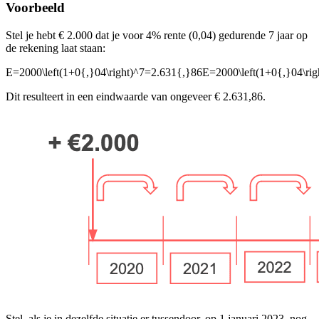
Voorbeeld
Stel je hebt € 2.000 dat je voor 4% rente (0,04) gedurende 7 jaar op
de rekening laat staan:
E=2000\left(1+0{,}04\right)^7=2.631{,}86E=2000\left(1+0{,}04\rig
Dit resulteert in een eindwaarde van ongeveer € 2.631,86.
Stel, als je in dezelfde situatie er tussendoor, op 1 januari 2023, nog