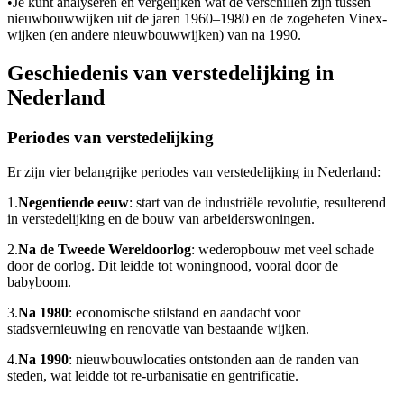
•
Je kunt analyseren en vergelijken wat de verschillen zijn tussen
nieuwbouwwijken uit de jaren 1960–1980 en de zogeheten Vinex-
wijken (en andere nieuwbouwwijken) van na 1990.
Geschiedenis van verstedelijking in
Nederland
Periodes van verstedelijking
Er zijn vier belangrijke periodes van verstedelijking in Nederland:
1.
Negentiende eeuw
: start van de industriële revolutie, resulterend
in verstedelijking en de bouw van arbeiderswoningen.
2.
Na de Tweede Wereldoorlog
: wederopbouw met veel schade
door de oorlog. Dit leidde tot woningnood, vooral door de
babyboom.
3.
Na 1980
: economische stilstand en aandacht voor
stadsvernieuwing en renovatie van bestaande wijken.
4.
Na 1990
: nieuwbouwlocaties ontstonden aan de randen van
steden, wat leidde tot re-urbanisatie en gentrificatie.