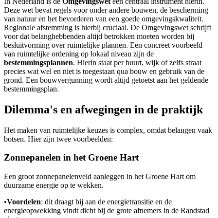
In Nederland is de
Omgevingswet
een centraal instrument hierin.
Deze wet bevat regels voor onder andere bouwen, de bescherming
van natuur en het bevorderen van een goede omgevingskwaliteit.
Regionale afstemming is hierbij cruciaal. De Omgevingswet schrijft
voor dat belanghebbenden altijd betrokken moeten worden bij
besluitvorming over ruimtelijke plannen. Een concreet voorbeeld
van ruimtelijke ordening op lokaal niveau zijn de
bestemmingsplannen
. Hierin staat per buurt, wijk of zelfs straat
precies wat wel en niet is toegestaan qua bouw en gebruik van de
grond. Een bouwvergunning wordt altijd getoetst aan het geldende
bestemmingsplan.
Dilemma's en afwegingen in de praktijk
Het maken van ruimtelijke keuzes is complex, omdat belangen vaak
botsen. Hier zijn twee voorbeelden:
Zonnepanelen in het Groene Hart
Een groot zonnepanelenveld aanleggen in het Groene Hart om
duurzame energie op te wekken.
•
Voordelen
: dit draagt bij aan de energietransitie en de
energieopwekking vindt dicht bij de grote afnemers in de Randstad