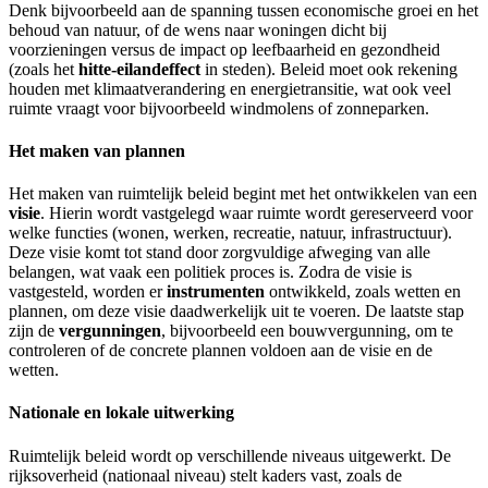
Denk bijvoorbeeld aan de spanning tussen economische groei en het
behoud van natuur, of de wens naar woningen dicht bij
voorzieningen versus de impact op leefbaarheid en gezondheid
(zoals het
hitte-eilandeffect
in steden). Beleid moet ook rekening
houden met klimaatverandering en energietransitie, wat ook veel
ruimte vraagt voor bijvoorbeeld windmolens of zonneparken.
Het maken van plannen
Het maken van ruimtelijk beleid begint met het ontwikkelen van een
visie
. Hierin wordt vastgelegd waar ruimte wordt gereserveerd voor
welke functies (wonen, werken, recreatie, natuur, infrastructuur).
Deze visie komt tot stand door zorgvuldige afweging van alle
belangen, wat vaak een politiek proces is. Zodra de visie is
vastgesteld, worden er
instrumenten
ontwikkeld, zoals wetten en
plannen, om deze visie daadwerkelijk uit te voeren. De laatste stap
zijn de
vergunningen
, bijvoorbeeld een bouwvergunning, om te
controleren of de concrete plannen voldoen aan de visie en de
wetten.
Nationale en lokale uitwerking
Ruimtelijk beleid wordt op verschillende niveaus uitgewerkt. De
rijksoverheid (nationaal niveau) stelt kaders vast, zoals de