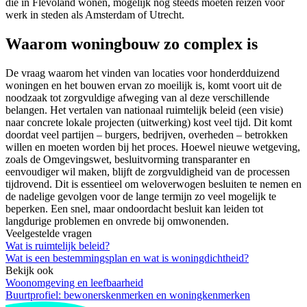
die in Flevoland wonen, mogelijk nog steeds moeten reizen voor
werk in steden als Amsterdam of Utrecht.
Waarom woningbouw zo complex is
De vraag waarom het vinden van locaties voor honderdduizend
woningen en het bouwen ervan zo moeilijk is, komt voort uit de
noodzaak tot zorgvuldige afweging van al deze verschillende
belangen. Het vertalen van nationaal ruimtelijk beleid (een visie)
naar concrete lokale projecten (uitwerking) kost veel tijd. Dit komt
doordat veel partijen – burgers, bedrijven, overheden – betrokken
willen en moeten worden bij het proces. Hoewel nieuwe wetgeving,
zoals de Omgevingswet, besluitvorming transparanter en
eenvoudiger wil maken, blijft de zorgvuldigheid van de processen
tijdrovend. Dit is essentieel om weloverwogen besluiten te nemen en
de nadelige gevolgen voor de lange termijn zo veel mogelijk te
beperken. Een snel, maar ondoordacht besluit kan leiden tot
langdurige problemen en onvrede bij omwonenden.
Veelgestelde vragen
Wat is ruimtelijk beleid?
Wat is een bestemmingsplan en wat is woningdichtheid?
Bekijk ook
Woonomgeving en leefbaarheid
Buurtprofiel: bewonerskenmerken en woningkenmerken