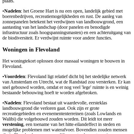
plaats.
•
Nadelen
: het Groene Hart is nu een open, landelijk gebied met
boerenbedrijven, recreatiemogelijkheden en rust. De aanleg van
zonnepanelen betekent het verdwijnen van landbouwgrond, een
aantasting van het landschap (door panelen en benodigde
infrastructuur zoals hoogspanningsmasten) en een achteruitgang van
de biodiversiteit. Er verdwijnt ruimte voor andere functies.
Woningen in Flevoland
Het woningtekort oplossen door massaal woningen te bouwen in
Flevoland.
•
Voordelen
: Flevoland ligt relatief dicht bij het stedelijke netwerk
van Amsterdam en Utrecht, wat de Randstad zou versterken. Er kan
snel gebouwd worden, omdat er nog veel 'lege' ruimte is en weinig
bestaande bebouwing hoeft te worden afgebroken.
•
Nadelen
: Flevoland bestaat uit waardevolle, eersteklas
landbouwgrond die verloren gaat. Ook zijn er grote
recreatiegebieden en evenemententerreinen (zoals Lowlands en
Walibi) die volgebouwd zouden worden. Dit leidt tot meer
verstening
, een toename van het hitte-eilandeffect in steden en
mogelijke problemen met waterafvoer. Bovendien zouden mensen