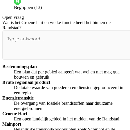
Begrippen (13)
De docent is te langdradig
Open vraag
De uitleg gaat te langzaam
De uitleg gaat te snel
Wat is het Groene hart en welke functie heeft het binnen de
Afspelen werkte niet
Iets anders
Randstad?
Bestemmingsplan
Een plan dat per gebied aangeeft wat wel en niet mag qua
bouwen en gebruik.
Bruto regionaal product
De totale waarde van goederen en diensten geproduceerd in
een regio.
Energietransitie
De overgang van fossiele brandstoffen naar duurzame
energiebronnen.
Groene Hart
Een open landelijk gebied in het midden van de Randstad.
Mainport
Belangrijke transportknooppunten zoals Schiphol en de