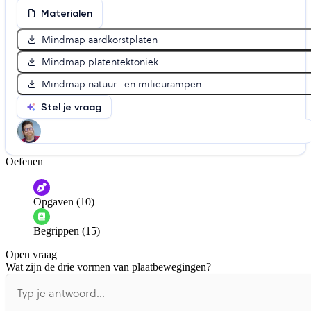
Materialen
Mindmap aardkorstplaten
Mindmap platentektoniek
Mindmap natuur- en milieurampen
Stel je vraag
Oefenen
Help ons de video te verbeteren
De audio is slecht
De uitleg is onduidelijk
Opgaven (10)
Informatie is onjuist
Er mist informatie
Begrippen (15)
De docent is te langdradig
Open vraag
De uitleg gaat te langzaam
De uitleg gaat te snel
Wat zijn de drie vormen van plaatbewegingen?
Afspelen werkte niet
Iets anders