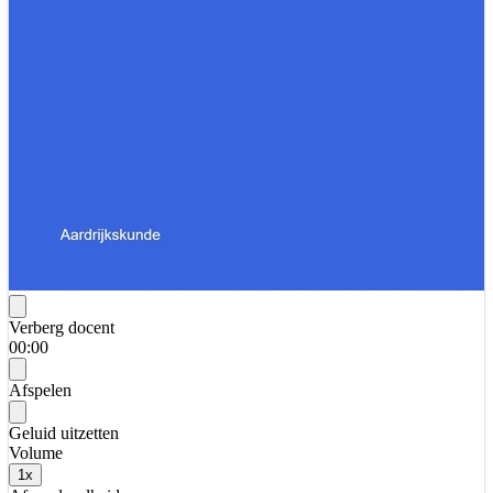
Verberg docent
00:00
Afspelen
Geluid uitzetten
Volume
1
x