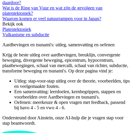
daardoor?
Wat is de Ring van Vuur en wat zijn de gevolgen van
platentektoniek?
Waarom komen er veel natuurrampen voor in Japan?
Bekijk ook
Platentektoniek
Vulkanisme en subductie
Aardbevingen en tsunami's
: uitleg, samenvatting en oefenen
Krijg de beste uitleg over aardbevingen, breuklijn, convergente
beweging, divergente beweging, epicentrum, hypocentrum,
plaatbewegingen, schaal van mercalli, schaal van richter, subductie,
transforme beweging en tsunami's.
Op deze pagina vind je:
Uitleg: stap-voor-stap uitleg over de theorie, voorbeelden, tips
en veelgemaakte fouten.
Een samenvatting: leerdoelen, kernbegrippen, stappen en
voorbeelden over
Aardbevingen en tsunami's
.
Oefenen: meerkeuze & open vragen met feedback, passend
bij
havo 4 - 5 en vwo 4 - 6
.
Ondersteund door Ainstein, onze AI-hulp die je vragen stap voor
stap beantwoordt.