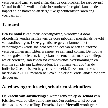
verwoestend zijn, zo niet erger, dan de oorspronkelijke aardbeving.
Vooral in dichtbevolkte of slecht voorbereide regio's kunnen de
impact en de nasleep van dergelijke gebeurtenissen jarenlang
voelbaar zijn.
Tsunami
Een
tsunami
is een reeks oceaangolven, veroorzaakt door
plotselinge verplaatsingen van de oceaanbodem, meestal als gevolg
van aardbevingen. Deze gigantische golven kunnen met
verbazingwekkende snelheid over de oceaan reizen en enorme
verwoestingen aanrichten wanneer ze aan land komen. De hoogte
van de golven, die aanzienlijk kan toenemen naarmate ze ondieper
water bereiken, kan leiden tot verwoestende overstromingen en
enorme schade aan kustgebieden. De tsunami van 2004 in de
Indische Oceaan is een tragisch voorbeeld. Deze tsunami kostte
meer dan 230.000 mensen het leven in verschillende landen rondom
de oceaan.
Aardbevingen: kracht, schade en slachtoffers
De
kracht van aardbevingen
wordt gemeten op de
schaal van
Richter
, waarbij elke verhoging met één eenheid wijst op een
tienmaal zo sterke trilling. De
schaal van Mercalli
wordt gebruikt