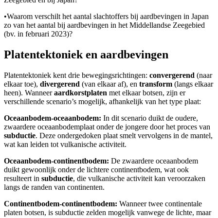
•
Waarom verschilt het aantal slachtoffers bij aardbevingen in Japan
zo van het aantal bij aardbevingen in het Middellandse Zeegebied
(bv. in februari 2023)?
Platentektoniek en aardbevingen
Platentektoniek kent drie bewegingsrichtingen:
convergerend
(naar
elkaar toe),
divergerend
(van elkaar af), en
transform
(langs elkaar
heen). Wanneer
aardkorstplaten
met elkaar botsen, zijn er
verschillende scenario’s mogelijk, afhankelijk van het type plaat:
Oceaanbodem-oceaanbodem:
In dit scenario duikt de oudere,
zwaardere oceaanbodemplaat onder de jongere door het proces van
subductie
. Deze ondergedoken plaat smelt vervolgens in de mantel,
wat kan leiden tot vulkanische activiteit.
Oceaanbodem-continentbodem:
De zwaardere oceaanbodem
duikt gewoonlijk onder de lichtere continentbodem, wat ook
resulteert in
subductie
, die vulkanische activiteit kan veroorzaken
langs de randen van continenten.
Continentbodem-continentbodem:
Wanneer twee continentale
platen botsen, is subductie zelden mogelijk vanwege de lichte, maar