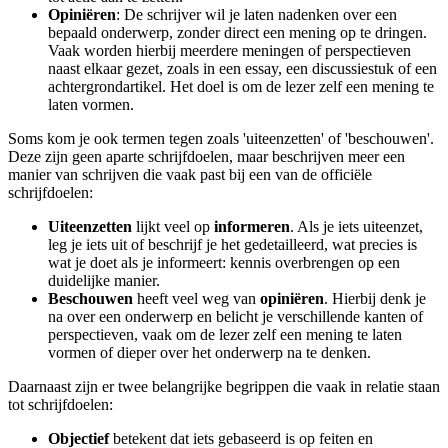
Opiniëren
: De schrijver wil je laten nadenken over een
bepaald onderwerp, zonder direct een mening op te dringen.
Vaak worden hierbij meerdere meningen of perspectieven
naast elkaar gezet, zoals in een essay, een discussiestuk of een
achtergrondartikel. Het doel is om de lezer zelf een mening te
laten vormen.
Soms kom je ook termen tegen zoals 'uiteenzetten' of 'beschouwen'.
Deze zijn geen aparte schrijfdoelen, maar beschrijven meer een
manier van schrijven die vaak past bij een van de officiële
schrijfdoelen:
Uiteenzetten
lijkt veel op
informeren
. Als je iets uiteenzet,
leg je iets uit of beschrijf je het gedetailleerd, wat precies is
wat je doet als je informeert: kennis overbrengen op een
duidelijke manier.
Beschouwen
heeft veel weg van
opiniëren
. Hierbij denk je
na over een onderwerp en belicht je verschillende kanten of
perspectieven, vaak om de lezer zelf een mening te laten
vormen of dieper over het onderwerp na te denken.
Daarnaast zijn er twee belangrijke begrippen die vaak in relatie staan
tot schrijfdoelen:
Objectief
betekent dat iets gebaseerd is op feiten en