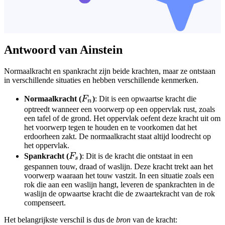
Antwoord van Ainstein
Normaalkracht en spankracht zijn beide krachten, maar ze ontstaan
in verschillende situaties en hebben verschillende kenmerken.
F_n
Normaalkracht (
F
)
: Dit is een opwaartse kracht die
n
optreedt wanneer een voorwerp op een oppervlak rust, zoals
een tafel of de grond. Het oppervlak oefent deze kracht uit om
het voorwerp tegen te houden en te voorkomen dat het
erdoorheen zakt. De normaalkracht staat altijd loodrecht op
het oppervlak.
F_s
Spankracht (
F
)
: Dit is de kracht die ontstaat in een
s
gespannen touw, draad of waslijn. Deze kracht trekt aan het
voorwerp waaraan het touw vastzit. In een situatie zoals een
rok die aan een waslijn hangt, leveren de spankrachten in de
waslijn de opwaartse kracht die de zwaartekracht van de rok
compenseert.
Het belangrijkste verschil is dus de
bron
van de kracht: