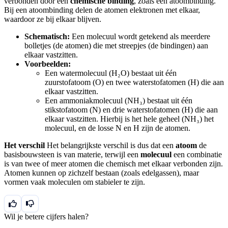
verbonden door een
chemische binding
, zoals een atoombinding.
Bij een atoombinding delen de atomen elektronen met elkaar,
waardoor ze bij elkaar blijven.
Schematisch:
Een molecuul wordt getekend als meerdere
bolletjes (de atomen) die met streepjes (de bindingen) aan
elkaar vastzitten.
Voorbeelden:
Een watermolecuul (H₂O) bestaat uit één
zuurstofatoom (O) en twee waterstofatomen (H) die aan
elkaar vastzitten.
Een ammoniakmolecuul (NH₃) bestaat uit één
stikstofatoom (N) en drie waterstofatomen (H) die aan
elkaar vastzitten. Hierbij is het hele geheel (NH₃) het
molecuul, en de losse N en H zijn de atomen.
Het verschil
Het belangrijkste verschil is dus dat een
atoom
de
basisbouwsteen is van materie, terwijl een
molecuul
een combinatie
is van twee of meer atomen die chemisch met elkaar verbonden zijn.
Atomen kunnen op zichzelf bestaan (zoals edelgassen), maar
vormen vaak moleculen om stabieler te zijn.
Wil je betere cijfers halen?