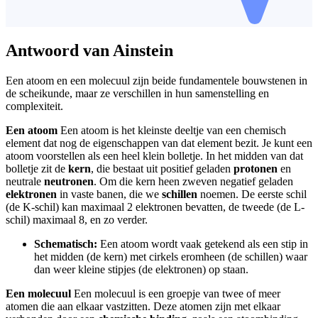
Antwoord van Ainstein
Een atoom en een molecuul zijn beide fundamentele bouwstenen in
de scheikunde, maar ze verschillen in hun samenstelling en
complexiteit.
Een atoom
Een atoom is het kleinste deeltje van een chemisch
element dat nog de eigenschappen van dat element bezit. Je kunt een
atoom voorstellen als een heel klein bolletje. In het midden van dat
bolletje zit de
kern
, die bestaat uit positief geladen
protonen
en
neutrale
neutronen
. Om die kern heen zweven negatief geladen
elektronen
in vaste banen, die we
schillen
noemen. De eerste schil
(de K-schil) kan maximaal 2 elektronen bevatten, de tweede (de L-
schil) maximaal 8, en zo verder.
Schematisch:
Een atoom wordt vaak getekend als een stip in
het midden (de kern) met cirkels eromheen (de schillen) waar
dan weer kleine stipjes (de elektronen) op staan.
Een molecuul
Een molecuul is een groepje van twee of meer
atomen die aan elkaar vastzitten. Deze atomen zijn met elkaar