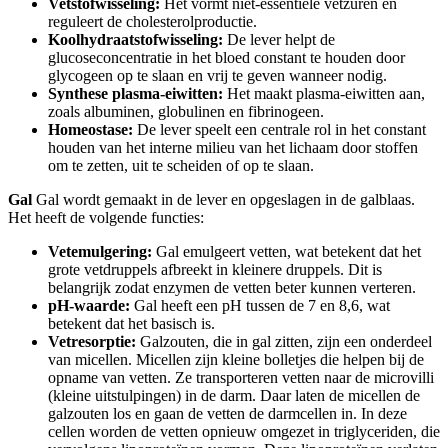
Vetstofwisseling:
Het vormt niet-essentiële vetzuren en
reguleert de cholesterolproductie.
Koolhydraatstofwisseling:
De lever helpt de
glucoseconcentratie in het bloed constant te houden door
glycogeen op te slaan en vrij te geven wanneer nodig.
Synthese plasma-eiwitten:
Het maakt plasma-eiwitten aan,
zoals albuminen, globulinen en fibrinogeen.
Homeostase:
De lever speelt een centrale rol in het constant
houden van het interne milieu van het lichaam door stoffen
om te zetten, uit te scheiden of op te slaan.
Gal
Gal wordt gemaakt in de lever en opgeslagen in de galblaas.
Het heeft de volgende functies:
Vetemulgering:
Gal emulgeert vetten, wat betekent dat het
grote vetdruppels afbreekt in kleinere druppels. Dit is
belangrijk zodat enzymen de vetten beter kunnen verteren.
pH-waarde:
Gal heeft een pH tussen de 7 en 8,6, wat
betekent dat het basisch is.
Vetresorptie:
Galzouten, die in gal zitten, zijn een onderdeel
van micellen. Micellen zijn kleine bolletjes die helpen bij de
opname van vetten. Ze transporteren vetten naar de microvilli
(kleine uitstulpingen) in de darm. Daar laten de micellen de
galzouten los en gaan de vetten de darmcellen in. In deze
cellen worden de vetten opnieuw omgezet in triglyceriden, die