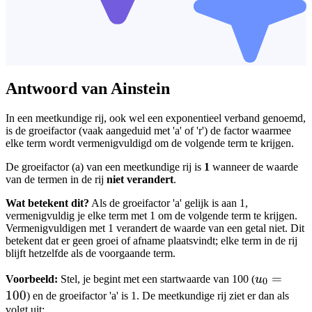
Antwoord van Ainstein
In een meetkundige rij, ook wel een exponentieel verband genoemd,
is de groeifactor (vaak aangeduid met 'a' of 'r') de factor waarmee
elke term wordt vermenigvuldigd om de volgende term te krijgen.
De groeifactor (a) van een meetkundige rij is
1
wanneer de waarde
van de termen in de rij
niet verandert
.
Wat betekent dit?
Als de groeifactor 'a' gelijk is aan 1,
vermenigvuldig je elke term met 1 om de volgende term te krijgen.
Vermenigvuldigen met 1 verandert de waarde van een getal niet. Dit
betekent dat er geen groei of afname plaatsvindt; elke term in de rij
blijft hetzelfde als de voorgaande term.
u_0
=
Voorbeeld:
Stel, je begint met een startwaarde van 100 (
u
0
=
100
) en de groeifactor 'a' is 1. De meetkundige rij ziet er dan als
100
volgt uit: