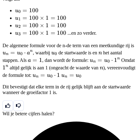
u_0
=
100
u
0
=
u_1 =
=
100
×
1
=
100
u
1
100
100
u_2 =
=
100
×
1
=
100
u
2
\times
100
u_3 =
=
100
×
1
=
100
u
...en zo verder.
3
1 =
\times
100
u
De algemene formule voor de n-de term van een meetkundige rij is
100
1 =
\times
n
=
⋅
u_0
n
=
u
u
a
, waarbij
u
de startwaarde is en
n
het aantal
100
1 =
0
0
n
u
n
a=1
=
1
u_n
=
⋅
1
1
stappen. Als
a
, dan wordt de formule:
u
u
Omdat
100
0
n
\c
=
n
1
n
altijd gelijk is aan 1 (ongeacht de waarde van
n
), vereenvoudigt
a
u_0
u_n
=
⋅
1
u_n
=
de formule tot:
u
u
u
u
0
0
n
n
\cdot
=
=
Dit bevestigt dat elke term in de rij gelijk blijft aan de startwaarde
1^n
u_0
u_0
wanneer de groeifactor 1 is.
\cdot
1
Wil je betere cijfers halen?